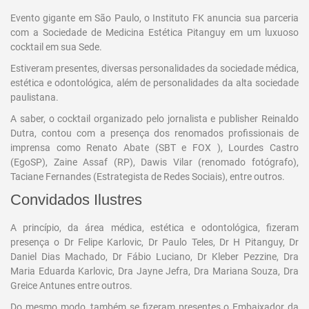
Evento gigante em São Paulo, o Instituto FK anuncia sua parceria
com a Sociedade de Medicina Estética Pitanguy em um luxuoso
cocktail em sua Sede.
Estiveram presentes, diversas personalidades da sociedade médica,
estética e odontológica, além de personalidades da alta sociedade
paulistana.
A saber, o cocktail organizado pelo jornalista e publisher Reinaldo
Dutra, contou com a presença dos renomados profissionais de
imprensa como Renato Abate (SBT e FOX ), Lourdes Castro
(EgoSP), Zaine Assaf (RP), Dawis Vilar (renomado fotógrafo),
Taciane Fernandes (Estrategista de Redes Sociais), entre outros.
Convidados Ilustres
A princípio, da área médica, estética e odontológica, fizeram
presença o Dr Felipe Karlovic, Dr Paulo Teles, Dr H Pitanguy, Dr
Daniel Dias Machado, Dr Fábio Luciano, Dr Kleber Pezzine, Dra
Maria Eduarda Karlovic, Dra Jayne Jefra, Dra Mariana Souza, Dra
Greice Antunes entre outros.
Do mesmo modo, também se fizeram presentes o Embaixador da