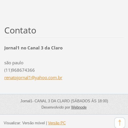
Contato
Jornal1 no Canal 3 da Claro
são paulo
(11)968674366
renatojo
rnal1@ya
hoo.com.
br
Jornal1- CANAL 3 DA CLARO (SÁBADOS ÁS 18:00)
Desenvolvido por
Webnode
Visualizar:
Versão móvel
|
Versão PC