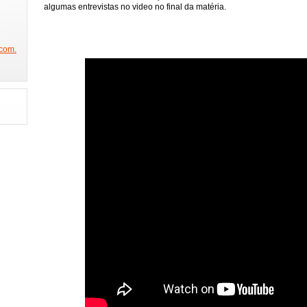
NICO NA BAND
SÃO PAULO FASHION WEEK
FEIRA DA IMAGEM
DE
algumas entrevistas no video no final da matéria.
W
BEAUTY FAIR
PORTA DOS FUNDOS
ESTAMOS NA GLOBO
PROGRAMA DO JÔ
PREMIAÇÃO CREDICARD HALL
PRÊMIO JOVEM
com.
REVISTA SEX
PRÊMIO DAS GRANDES MARCAS(ABT)
CACAU NA O
JO
CONCURSO MISS BUMBUM
BOAT SHOW
FESTA DA PLAYBOY
 2014
FESTA DA ABRAJET
FINAL MUSAS DAS TORCIDAS
RAINHA
STA
FUTEBOL COM MILTON NEVES
PARTICIPE DO CONCURSO GAROTA
 ALEGRE
ANHEMBI ENSAIOS
SAMBÓDROMO
SPFW 2014
FES
HAIR BRASIL
HOMEM E MULHER DO ANO
EXPOVINIS
FAMOS
GAROTO E GAROTA FITNESS
CLÍNICA DR REY
SHOW JORGE ARAGÃO
CONCURSO FELINAS
FEIJOADA DA FAMA
GAROTA POKER SELEÇÃ
MISS SÃO PAULO 2014
GISELE BUNDCHEN COLEÇÃO
O TIME MAIS 
TIVA
BIENAL DO LIVRO
REUNIÃO COM DR HOLLYWOOD
BEAUTY 
L
CONCURSO MISS MODEL BRAZIL
ELENCO DA NOVELA IMPÉRIO
EXPONOIVAS
ESPAÇO COMO ASSIM
PLAYBOY MENDIGATA
MOD