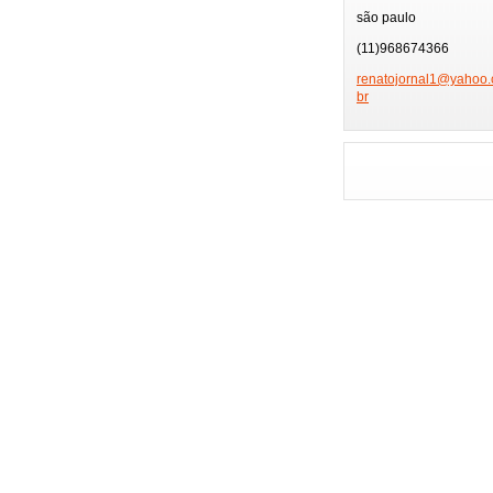
TV GLOBO
PÂ
são paulo
PRÊMIO MULTI SHO
(11)968674366
FEIRA DE HOTÉIS
renatojo
rnal1@ya
hoo.
br
PLAYBOY
FMC
FESTIVAL SERTANE
ENSAIOS CARNAVAL
GAROTA POKER FE
ENSAIO MOCIDADE
NIVER BETH GUZZO
NIVER EX-BBB
MUSAS DA COPA
GAROTA MODEL
HOMENAGEM ESPOR
MISS BRAZIL MODE
FESTA FAMOSOS