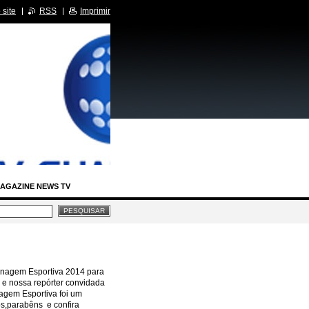
site
RSS
Imprimir
AGAZINE NEWS TV
IA LEGISLATIVA
RCIDAS
enagem Esportiva 2014 para
e e nossa repórter convidada
BASTIDORES SBT
agem Esportiva foi um
s,parabêns e confira