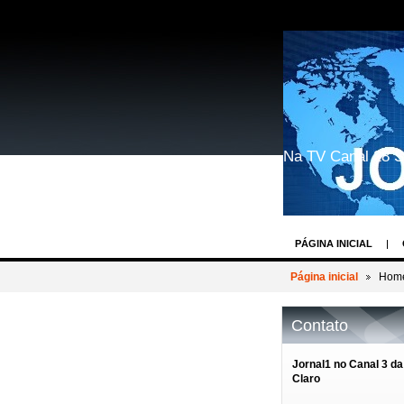
Na TV Canal 28 S
PÁGINA INICIAL
GEEK WORLD COSP
Página inicial
Home
BASTIDORES DOS 
Contato
REIN WEIN - O DES
AV.PAULISTA EVEN
Jornal1 no Canal 3 da
Claro
BASTIDORES TV R