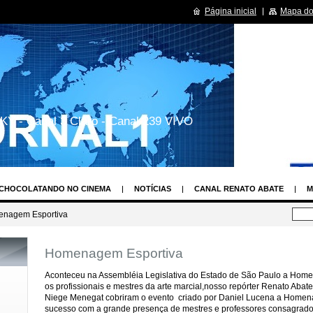
Página inicial
Mapa do 
KY - Canal 3 Claro - Canal 239 VIVO
CHOCOLATANDO NO CINEMA
NOTÍCIAS
CANAL RENATO ABATE
M
LAY
OS TIMES DE FUTEBOL MAIS VALIOSOS DO BRASIL E DO MUNDO
nagem Esportiva
PROGRMAS DE TV
CURISIODADES SOBRE SUAS SÉRIES DE TV
HUMOR
Homenagem Esportiva
CENDENTE DE ANJOS
RENATO ABATE REPÓRTER SHOW UAU
ASSEMBLÉ
TO
MISS SÃO PAULO
CONCURSO NOVA TOP MODEL
MUSA DAS TO
Aconteceu na Assembléia Legislativa do Estado de São Paulo a Hom
os profissionais e mestres da arte marcial,nosso repórter Renato Abat
ECORD
ESTILISTA MAIS FASHION DE SÃO PAULO
MAIS BASTIDORES
Niege Menegat cobriram o evento criado por Daniel Lucena a Homen
sucesso com a grande presença de mestres e professores consagrado