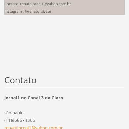
Contato: renatojornal1@yahoo.com.br
Instagram : @renato_abate_
Contato
Jornal1 no Canal 3 da Claro
são paulo
(11)968674366
renatojo
rnal1@ya
hoo.com.
br