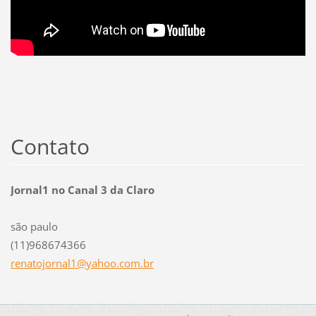
Contato
Jornal1 no Canal 3 da Claro
são paulo
(11)968674366
renatojo
rnal1@ya
hoo.com.
br