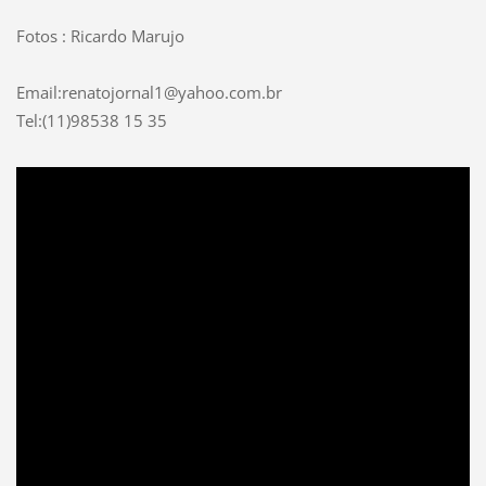
Fotos : Ricardo Marujo
Email:renatojornal1@yahoo.com.br
Tel:(11)98538 15 35