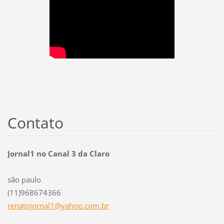
Contato
Jornal1 no Canal 3 da Claro
são paulo
(11)968674366
renatojo
rnal1@ya
hoo.com.
br