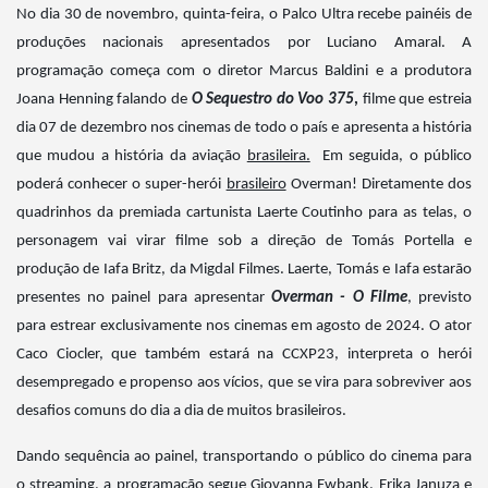
No dia 30 de novembro, quinta-feira, o Palco Ultra recebe painéis de
produções nacionais apresentados por Luciano Amaral. A
programação começa com o diretor Marcus Baldini e a produtora
Joana Henning falando de
O Sequestro do Voo 375
,
filme que
estreia
dia 07 de dezembro nos cinemas de todo o país e apresenta a história
que mudou a história da aviação
brasileira.
Em seguida, o público
poderá conhecer o super-herói
brasileiro
Overman! Diretamente dos
quadrinhos da premiada cartunista Laerte Coutinho para as telas, o
personagem vai virar filme sob a direção de Tomás Portella e
produção de Iafa Britz, da Migdal Filmes. Laerte, Tomás e Iafa estarão
presentes no painel para apresentar
Overman - O Filme
,
previsto
para estrear exclusivamente nos cinemas em agosto de 2024. O ator
Caco Ciocler, que também estará na CCXP23, interpreta o herói
desempregado e propenso aos vícios, que se vira para sobreviver aos
desafios comuns do dia a dia de muitos brasileiros.
Dando sequência ao painel, transportando o público do cinema para
o streaming, a programação segue Giovanna Ewbank, Erika Januza e