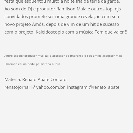
festa que esquentou muito a noite fria da terra da garoa.
Ao som do DJ e produtor Ramilson Maia e outros top djs
convidados promete ser uma grande revelação com seu
novo projeto Amós, depois de vim de um hit de sucesso
com o projeto Kaleidoscopio com a música Tem que valer !!!
.
Andre Scooby produtor musical e assessor de imprensa e seu amigo assessor Max
Charman cai na noite paulistana a fora.
Matéria: Renato Abate Contato:
renatojornal1@yahoo.com.br Instagram @renato_abate_