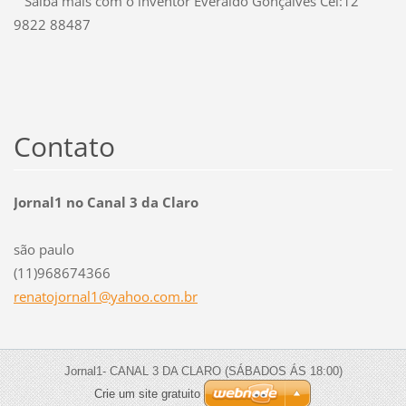
Saiba mais com o inventor Everaldo Gonçalves Cel:12
9822 88487
Contato
Jornal1 no Canal 3 da Claro
são paulo
(11)968674366
renatojo
rnal1@ya
hoo.com.
br
Jornal1- CANAL 3 DA CLARO (SÁBADOS ÁS 18:00)
Crie um site gratuito