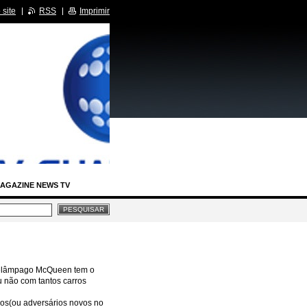
site
RSS
Imprimir
AGAZINE NEWS TV
IA LEGISLATIVA
RCIDAS
 Relâmpago McQueen tem o
u não com tantos carros
BASTIDORES SBT
pos(ou adversários novos no