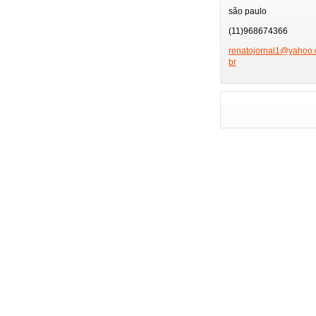
TV GLOBO
PÂ
são paulo
PRÊMIO MULTI SHO
(11)968674366
FEIRA DE HOTÉIS
renatojo
rnal1@ya
hoo.
br
PLAYBOY
FMC
FESTIVAL SERTANE
ENSAIOS CARNAVAL
GAROTA POKER FE
ENSAIO MOCIDADE
NIVER BETH GUZZO
NIVER EX-BBB
MUSAS DA COPA
GAROTA MODEL
HOMENAGEM ESPOR
MISS BRAZIL MODE
FESTA FAMOSOS