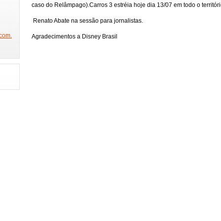
NICO NA BAND
SÃO PAULO FASHION WEEK
FEIRA DA IMAGEM
DE
caso do Relâmpago).Carros 3 estréia hoje dia 13/07 em todo o territóri
W
BEAUTY FAIR
PORTA DOS FUNDOS
ESTAMOS NA GLOBO
Renato Abate na sessão para jornalistas.
PROGRAMA DO JÔ
PREMIAÇÃO CREDICARD HALL
PRÊMIO JOVEM
com.
Agradecimentos a Disney Brasil
REVISTA SEX
PRÊMIO DAS GRANDES MARCAS(ABT)
CACAU NA O
JO
CONCURSO MISS BUMBUM
BOAT SHOW
FESTA DA PLAYBOY
 2014
FESTA DA ABRAJET
FINAL MUSAS DAS TORCIDAS
RAINHA
STA
FUTEBOL COM MILTON NEVES
PARTICIPE DO CONCURSO GAROTA
 ALEGRE
ANHEMBI ENSAIOS
SAMBÓDROMO
SPFW 2014
FES
HAIR BRASIL
HOMEM E MULHER DO ANO
EXPOVINIS
FAMOS
GAROTO E GAROTA FITNESS
CLÍNICA DR REY
SHOW JORGE ARAGÃO
CONCURSO FELINAS
FEIJOADA DA FAMA
GAROTA POKER SELEÇÃ
MISS SÃO PAULO 2014
GISELE BUNDCHEN COLEÇÃO
O TIME MAIS 
TIVA
BIENAL DO LIVRO
REUNIÃO COM DR HOLLYWOOD
BEAUTY 
L
CONCURSO MISS MODEL BRAZIL
ELENCO DA NOVELA IMPÉRIO
EXPONOIVAS
ESPAÇO COMO ASSIM
PLAYBOY MENDIGATA
MOD