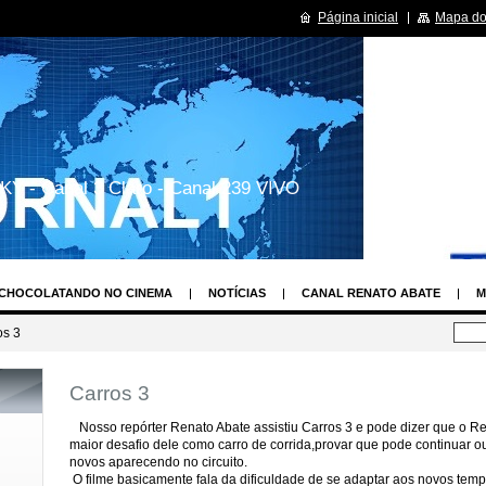
Página inicial
Mapa do 
KY - Canal 3 Claro - Canal 239 VIVO
CHOCOLATANDO NO CINEMA
NOTÍCIAS
CANAL RENATO ABATE
M
LAY
OS TIMES DE FUTEBOL MAIS VALIOSOS DO BRASIL E DO MUNDO
os 3
PROGRMAS DE TV
CURISIODADES SOBRE SUAS SÉRIES DE TV
HUMOR
Carros 3
CENDENTE DE ANJOS
RENATO ABATE REPÓRTER SHOW UAU
ASSEMBLÉ
TO
MISS SÃO PAULO
CONCURSO NOVA TOP MODEL
MUSA DAS TO
Nosso repórter Renato Abate assistiu Carros 3 e pode dizer que o
maior desafio dele como carro de corrida,provar que pode continuar o
ECORD
ESTILISTA MAIS FASHION DE SÃO PAULO
MAIS BASTIDORES
novos aparecendo no circuito.
O filme basicamente fala da dificuldade de se adaptar aos novos tem