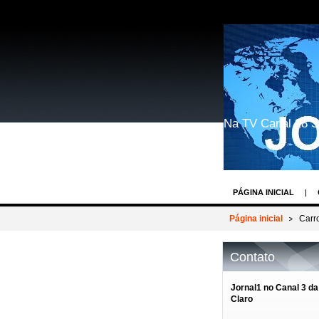
Na TV Canal 28 S
PÁGINA INICIAL
GEEK WORLD COSP
Página inicial
Carr
BASTIDORES DOS 
Contato
REIN WEIN - O DES
AV.PAULISTA EVEN
Jornal1 no Canal 3 da
Claro
BASTIDORES TV R