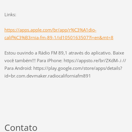
Links:
https://apps.apple.com/br/app/r%C3%A1dio-
calif%C3%B3rnia-fm-89-1/id1050163507?l=en&mt=8
Estou ouvindo a Rádio FM 89,1 através do aplicativo. Baixe
você também!!! Para iPhone: https://appsto.re/br/ZKdM-.i //
Para Android: https://play.google.com/store/apps/details?
id=br.com.devmaker.radiocaliforniafm891
Contato