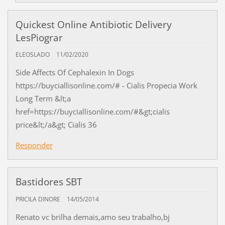
Quickest Online Antibiotic Delivery
LesPiograr
ELEOSLADO
11/02/2020
Side Affects Of Cephalexin In Dogs
https://buyciallisonline.com/# - Cialis Propecia Work
Long Term &lt;a
href=https://buyciallisonline.com/#&gt;cialis
price&lt;/a&gt; Cialis 36
Responder
Bastidores SBT
PRICILA DINORE
14/05/2014
Renato vc brilha demais,amo seu trabalho,bj