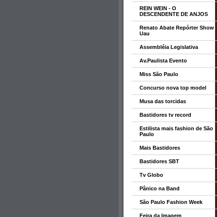
REIN WEIN - O
DESCENDENTE DE ANJOS
Renato Abate Repórter Show
Uau
Assembléia Legislativa
Av.Paulista Evento
Miss São Paulo
Concurso nova top model
Musa das torcidas
Bastidores tv record
Estilista mais fashion de São
Paulo
Mais Bastidores
Bastidores SBT
Tv Globo
Pânico na Band
São Paulo Fashion Week
Feira da Imagem