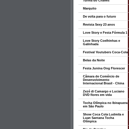
Turma do Chaves
Marquito
De volta para o futuro
Revista Sexy 23 anos
Love Story e Festa Fórmula 1
Love Story Coelhinhas e
Galinhada
Festival Youtubers Coca-Cola
Belas da Noite
Festa Junina Ong Florescer
Câmara de Comércio de
Desenvolvimento
Internacional Brasil - China
Zezé di Camargo e Luciano
DVD flores em vida
Tocha Olímpica no Ibirapuera
em São Paulo
Show Coca Cola Ludmila e
Luan Santana Tocha
Olímpica