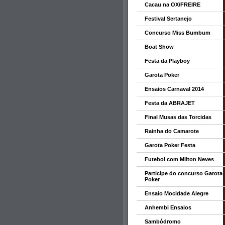
Cacau na OX/FREIRE
Festival Sertanejo
Concurso Miss Bumbum
Boat Show
Festa da Playboy
Garota Poker
Ensaios Carnaval 2014
Festa da ABRAJET
Final Musas das Torcidas
Rainha do Camarote
Garota Poker Festa
Futebol com Milton Neves
Participe do concurso Garota
Poker
Ensaio Mocidade Alegre
Anhembi Ensaios
Sambódromo