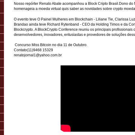
Nosso repórter Renato Abate acompanhou a Block Cripto Brasil.Dono do M
homenageia a moeda virtual quis saber as novidades sobre crypto moeda
O evento teve O Painel
Mulheres em Blockchain - Liliane Tie, Clarissa Luz
Brandao ainda teve
Richard Rytenband - CEO da Holding Timos e da Co
Blockcrypto.
A BlockCrypto Conference reuniu os principais profissionais d
desenvolvedores, inovadores, entusiastas e provedores de soluções des
Concurso Miss Bitcoin no dia 11 de Outubro.
Contato(11)9468 15329
renatojornal1@yahoo.com.br