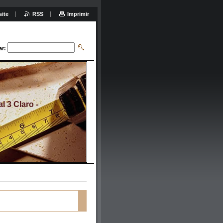
site
RSS
Imprimir
ar:
 3 Claro -