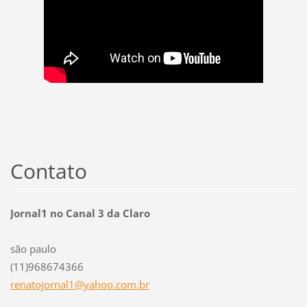
Contato
Jornal1 no Canal 3 da Claro
são paulo
(11)968674366
renatojo
rnal1@ya
hoo.com.
br