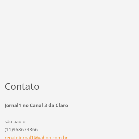
Contato
Jornal1 no Canal 3 da Claro
são paulo
(11)968674366
renatojo
rnal1@ya
hoo.com.
br