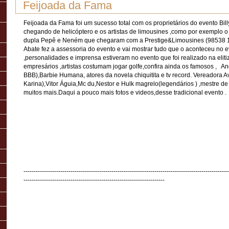
Feijoada da Fama
Feijoada da Fama foi um sucesso total com os proprietários do evento Bil
chegando de helicóptero e os artistas de limousines ,como por exemplo
dupla Pepê e Neném que chegaram com a Prestige&Limousines (98538 1
Abate fez a assessoria do evento e vai mostrar tudo que o aconteceu no 
,personalidades e imprensa estiveram no evento que foi realizado na elit
empresários ,artistas costumam jogar golfe,confira ainda os famosos
, An
BBB),Barbie Humana, atores da novela chiquitita e tv record. Vereadora 
Karina),Vitor Águia,Mc du,Nestor e Hulk magrelo(legendários ) ,mestre de
muitos mais.Daqui a pouco mais fotos e videos,desse tradicional evento .
----------------------------------------------------------------------------------------------------
---------------------------------------------------------------------