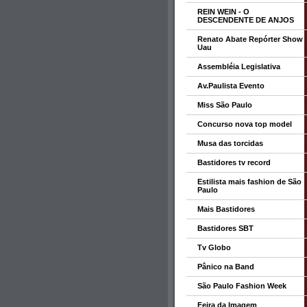
REIN WEIN - O
DESCENDENTE DE ANJOS
Renato Abate Repórter Show
Uau
Assembléia Legislativa
Av.Paulista Evento
Miss São Paulo
Concurso nova top model
Musa das torcidas
Bastidores tv record
Estilista mais fashion de São
Paulo
Mais Bastidores
Bastidores SBT
Tv Globo
Pânico na Band
São Paulo Fashion Week
Feira da Imagem