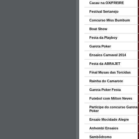
Cacau na OX/FREIRE
Festival Sertanejo
Concurso Miss Bumbum
Boat Show
Festa da Playboy
Garota Poker
Ensaios Carnaval 2014
Festa da ABRAJET
Final Musas das Torcidas
Rainha do Camarote
Garota Poker Festa
Futebol com Milton Neves
Participe do concurso Garota
Poker
Ensaio Mocidade Alegre
Anhembi Ensaios
Sambódromo