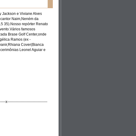
ly Jackson e Viviane Alves
 o cantor Naim,Neném da
5 35).Nosso repórter Renato
evento.Vários famosos
izada Brase Golf Center,onde
gélica Ramos (ex -
Avanir,Rhiana Cover(Bianca
 cerimônias Leonel Aguiar e
-----x---------------------------------