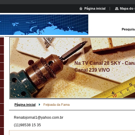
Página inicial
Mapa do 
Pesquis
Na TV Canal 28 SKY - Canal
Canal 239 VIVO
Página inicial
Feijoada da Fama
Renatojornal1@yahoo.com.br
(11)98538 15 35