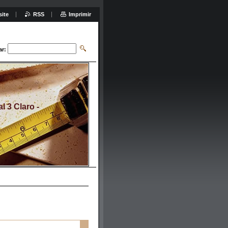
site
RSS
Imprimir
ar:
 3 Claro -