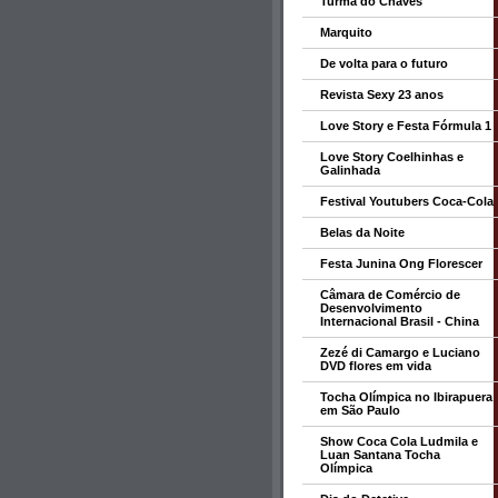
Turma do Chaves
Marquito
De volta para o futuro
Revista Sexy 23 anos
Love Story e Festa Fórmula 1
Love Story Coelhinhas e
Galinhada
Festival Youtubers Coca-Cola
Belas da Noite
Festa Junina Ong Florescer
Câmara de Comércio de
Desenvolvimento
Internacional Brasil - China
Zezé di Camargo e Luciano
DVD flores em vida
Tocha Olímpica no Ibirapuera
em São Paulo
Show Coca Cola Ludmila e
Luan Santana Tocha
Olímpica