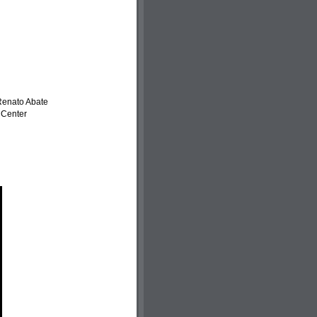
Renato Abate
f Center