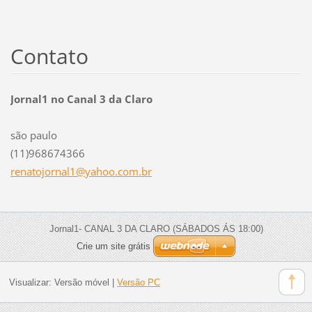
Contato
Jornal1 no Canal 3 da Claro
são paulo
(11)968674366
renatojo
rnal1@ya
hoo.com.
br
Jornal1- CANAL 3 DA CLARO (SÁBADOS ÁS 18:00)
Crie um site grátis
Visualizar:
Versão móvel
|
Versão PC