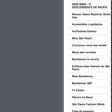
REIN WEIN - O
DESCENDENTE DE ANJOS
Renato Abate Repórter Show
Uau
Assembléia Legislativa
Av.Paulista Evento
Miss São Paulo
Concurso nova top model
Musa das torcidas
Bastidores tv record
Estilista mais fashion de São
Paulo
Mais Bastidores
Bastidores SBT
Tv Globo
Pânico na Band
São Paulo Fashion Week
Feira da Imagem