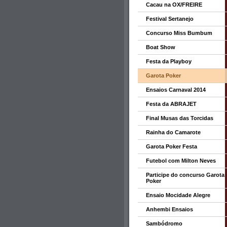
Cacau na OX/FREIRE
Festival Sertanejo
Concurso Miss Bumbum
Boat Show
Festa da Playboy
Garota Poker
Ensaios Carnaval 2014
Festa da ABRAJET
Final Musas das Torcidas
Rainha do Camarote
Garota Poker Festa
Futebol com Milton Neves
Participe do concurso Garota
Poker
Ensaio Mocidade Alegre
Anhembi Ensaios
Sambódromo