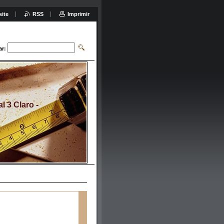
site
RSS
Imprimir
ar:
 3 Claro -