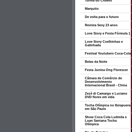
Turma do Chaves
Marquito
De volta para o futuro
Revista Sexy 23 anos
Love Story e Festa Fórmula 1
Love Story Coelhinhas e
Galinhada
Festival Youtubers Coca-Cola
Belas da Noite
Festa Junina Ong Florescer
Câmara de Comércio de
Desenvolvimento
Internacional Brasil - China
Zezé di Camargo e Luciano
DVD flores em vida
Tocha Olímpica no Ibirapuera
em São Paulo
Show Coca Cola Ludmila e
Luan Santana Tocha
Olímpica