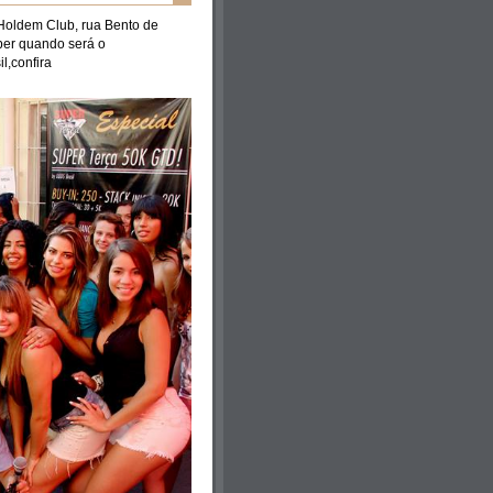
 Holdem Club, rua Bento de
ber quando será o
l,confira