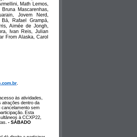
rmellini, Math Lemos,
ê, Bruna Mascarenhas,
uarain, Jovem Nerd,
 Bá, Rafael Grampá,
rris, Aimée de Jongh,
ra, Ivan Reis, Julian
ar From Alaska, Carol
.com.br
.
acesso às atividades,
as atrações dentro da
ou cancelamento sem
articipação. Esta
multâneos à CCXP22,
tas.
- SÁBADO