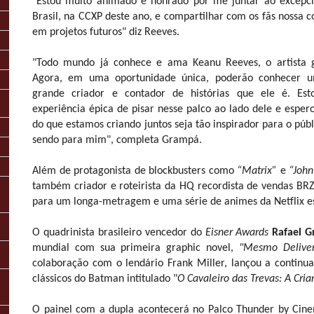
"Estou muito animado e honrado por me juntar ao excepc
Brasil, na CCXP deste ano, e compartilhar com os fãs nossa
em projetos futuros" diz Reeves.
"Todo mundo já conhece e ama Keanu Reeves, o artista g
Agora, em uma oportunidade única, poderão conhecer 
grande criador e contador de histórias que ele é. E
experiência épica de pisar nesse palco ao lado dele e esper
do que estamos criando juntos seja tão inspirador para o púb
sendo para mim", completa Grampá.
Além de protagonista de blockbusters como
“Matrix”
e
“John
também criador e roteirista da HQ recordista de vendas BR
para um longa-metragem e uma série de animes da Netflix es
O quadrinista brasileiro vencedor do
Eisner Awards
Rafael 
mundial com sua primeira graphic novel,
"Mesmo Deliver
colaboração com o lendário Frank Miller, lançou a contin
clássicos do Batman intitulado "
O Cavaleiro das Trevas: A Cri
O painel com a dupla acontecerá no Palco Thunder by Cin