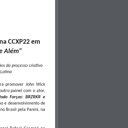
 na CCXP22 em
e Além"
os do processo criativo
Latina
para promover
John Wick
utro painel com o ator,
indo Forças: BRZRKR e
ção e desenvolvimento de
o Brasil pela Panini, na