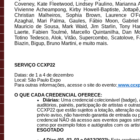
Coveney, Kate Fleetwood, Lindsey Paulino, Marianna A
Vivienne Acheampong, Kirby Howell-Baptiste, Jottap
Christian Malheiros, Sophia Brown, Laurence O’F
Azaghal, Mari Palma, Gaules, Fábio Moon, Gabriel
Mauricio de Sousa, Mark Waid, Jim Starlin, Tony Ha
Laerte, Fabien Toulmé, Marcello Quintanilha, Dan Mo
Totino Tedesco, Alok, Vitão, Supercombo, Scatolove, F
Biazin, Bigup, Bruno Martini, e muito mais.
SERVIÇO CCXP22
Datas: de 1 a 4 de dezembro
Local: São Paulo Expo
Para outras informações, acesse o site do evento:
www.ccxp
O QUE CADA CREDENCIAL OFERECE:
Diárias:
Uma credencial colecionável (badge), 
●
auditórios, painéis, participação de artistas e outr
CCXP22 que estão sujeitos a lotação, alteração 
prévio aviso, não havendo garantia de entrada ou p
credencial NÃO dá acesso aos eventos pagos si
como por exemplo fotos e autógrafos com os artis
ESGOTADO