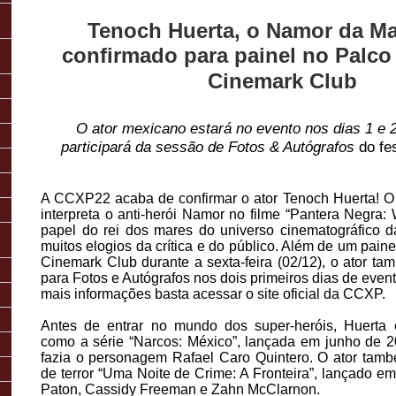
Tenoch Huerta, o Namor da Mar
confirmado para painel no Palco
Cinemark Club
O ator mexicano estará no evento nos dias 1 e 
participará da sessão de Fotos & Autógrafos
do fe
A CCXP22 acaba de confirmar o ator Tenoch Huerta! 
interpreta o anti-herói Namor no filme “Pantera Negra
papel do rei dos mares do universo cinematográfico d
muitos elogios da crítica e do público. Além de um pain
Cinemark Club durante a sexta-feira (02/12), o ator ta
para Fotos e Autógrafos nos dois primeiros dias de event
mais informações basta acessar o site oficial da CCXP.
Antes de entrar no mundo dos super-heróis, Huerta
como a série “Narcos: México”, lançada em junho de 20
fazia o personagem Rafael Caro Quintero. O ator també
de terror “Uma Noite de Crime: A Fronteira”, lançado em
Paton, Cassidy Freeman e Zahn McClarnon.