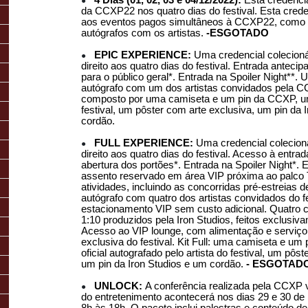
4 Dias (01, 02, 03 e 04/12/2022):
Esta credencial
●
da CCXP22 nos quatro dias do festival. Esta cred
aos eventos pagos simultâneos à CCXP22, como p
autógrafos com os artistas.
-ESGOTADO
EPIC EXPERIENCE:
Uma credencial colecioná
●
direito aos quatro dias do festival. Entrada anteci
para o público geral*. Entrada na Spoiler Night**
autógrafo com um dos artistas convidados pela CC
composto por uma camiseta e um pin da CCXP, um 
festival, um pôster com arte exclusiva, um pin da 
cordão.
FULL EXPERIENCE:
Uma credencial colecioná
●
direito aos quatro dias do festival. Acesso à entra
abertura dos portões*. Entrada na Spoiler Night*. 
assento reservado em área VIP próxima ao palco
atividades, incluindo as concorridas pré-estreias 
autógrafo com quatro dos artistas convidados do f
estacionamento VIP sem custo adicional. Quatro 
1:10 produzidos pela Iron Studios, feitos exclusi
Acesso ao VIP lounge, com alimentação e serviço
exclusiva do festival. Kit Full: uma camiseta e u
oficial autografado pelo artista do festival, um pôs
um pin da Iron Studios e um cordão.
- ESGOTAD
UNLOCK:
A conferência realizada pela CCXP 
●
do entretenimento acontecerá nos dias 29 e 30 d