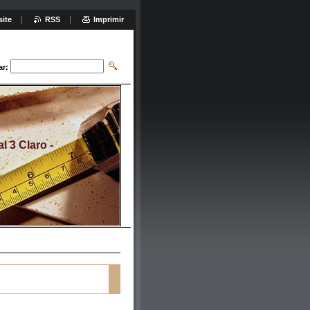
site
RSS
Imprimir
ar:
 3 Claro -