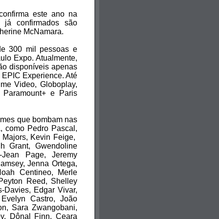
onfirma este ano na
 já confirmados são
therine McNamara.
 de 300 mil pessoas e
ulo Expo. Atualmente,
stão disponíveis apenas
e EPIC Experience. Até
me Video, Globoplay,
, Paramount+ e Paris
nomes que bombam nas
a, como Pedro Pascal,
 Majors, Kevin Feige,
h Grant, Gwendoline
ê-Jean Page, Jeremy
Ramsey, Jenna Ortega,
Noah Centineo, Merle
Peyton Reed, Shelley
-Davies, Edgar Vivar,
 Evelyn Castro, João
on, Sara Zwangobani,
Joy, Dônal Finn, Ceara