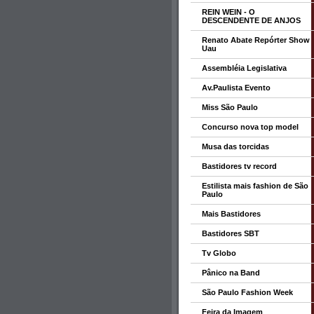
REIN WEIN - O
DESCENDENTE DE ANJOS
Renato Abate Repórter Show
Uau
Assembléia Legislativa
Av.Paulista Evento
Miss São Paulo
Concurso nova top model
Musa das torcidas
Bastidores tv record
Estilista mais fashion de São
Paulo
Mais Bastidores
Bastidores SBT
Tv Globo
Pânico na Band
São Paulo Fashion Week
Feira da Imagem