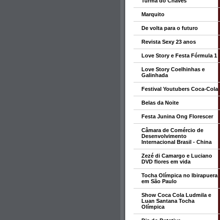
Turma do Chaves
Marquito
De volta para o futuro
Revista Sexy 23 anos
Love Story e Festa Fórmula 1
Love Story Coelhinhas e
Galinhada
Festival Youtubers Coca-Cola
Belas da Noite
Festa Junina Ong Florescer
Câmara de Comércio de
Desenvolvimento
Internacional Brasil - China
Zezé di Camargo e Luciano
DVD flores em vida
Tocha Olímpica no Ibirapuera
em São Paulo
Show Coca Cola Ludmila e
Luan Santana Tocha
Olímpica