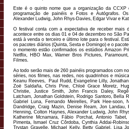
Este é o quinto nome que a organização da CCXP c
programação de painéis e Fotos e Autógrafos. Os
Alexander Ludwig, John Rhys-Davies, Edgar Vivar e Ka
O festival conta com a expectativa de receber mais
acontece entre os dias 01 e 04 de dezembro no São Pa
está à venda o terceiro e último lote para o festival. E
os pacotes diários (Quinta, Sexta e Domingo) e o pacot
o momento estão confirmados os estúdios Amazon Pri
Netflix, HBO Max, Warner Bros Pictures, Paramount
Filmes.
Ao todo serão mais de 260 painéis programados com 
séries, nos filmes, nas redes, nos quadrinhos e músic
Keanu Reeves, Paul Rudd, Evangeline Lilly, Jonathan
Zoë Saldaña, Chris Pine, Chloë Grace Moretz, Hug
Christie, Justice Smith, John Francis Daley, Reg
Latcham, Jonathan Goldstein, Rodrigo Santoro, Bella 
Gabriel Luna, Fernando Meirelles, Park Hee-soon, 
Dandridge, Craig Mazin, Denise Ream, Jon Landau, 
Henning, Colton Haynes, Alexander Ludwig, John Rhys
Katherine Mcnamara, Fábio Porchat, Antonio Tabet,
Pimenta, Ismael Cruz Côrdoba, Cynthia Addai-Robins
Trystan Gravelle, Michael Kelly, Betty Gabriel, Lisa 