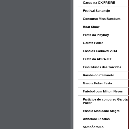
Cacau na OX/FREIRE
Festival Sertanejo
Concurso Miss Bumbum
Boat Show
Festa da Playboy
Garota Poker
Ensaios Carnaval 2014
Festa da ABRAJET
Final Musas das Torcidas
Rainha do Camarote
Garota Poker Festa
Futebol com Milton Neves
Participe do concurso Garota
Poker
Ensaio Mocidade Alegre
Anhembi Ensaios
Sambódromo