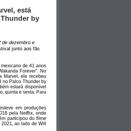
vel, está
 Thunder by
2 de dezembro e
stival junto aos fãs
O mexicano de 41 anos
: Wakanda Forever”. No
a Marvel, ele recebeu
el no Palco Thunder by
mbém estará disponível
o, quinta e sexta. Para
 esteve em produções
18 pela Netflix, onde
m participou do filme
 2021, ao lado de Will