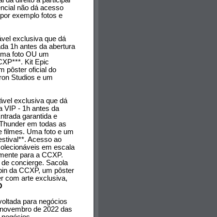
 dá direito a participar
encial não dá acesso
or exemplo fotos e
vel exclusiva que dá
pada 1h antes da abertura
. Uma foto OU um
XP***. Kit Epic
pôster oficial do
Iron Studios e um
vel exclusiva que dá
da VIP - 1h antes da
Entrada garantida e
 Thunder em todas as
de filmes. Uma foto e um
estival**. Acesso ao
colecionáveis em escala
vamente para a CCXP.
 de concierge. Sacola
m pin da CCXP, um pôster
ter com arte exclusiva,
O
voltada para negócios
e novembro de 2022 das