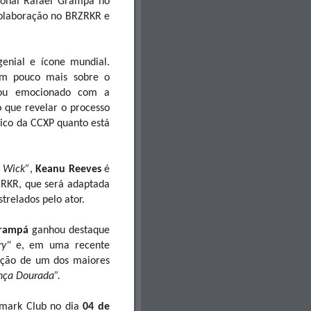
ional Rafael Grampá no
 colaboração no BRZRKR e
enial e ícone mundial.
um pouco mais sobre o
stou emocionado com a
o que revelar o processo
lico da CCXP quanto está
 Wick”
,
Keanu Reeves
é
ZRKR, que será adaptada
trelados pelo ator.
Grampá
ganhou destaque
y"
e, em uma recente
uação de um dos maiores
ança Dourada”.
emark Club no dia
04 de