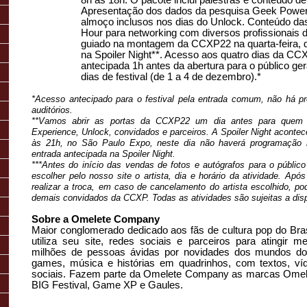
8h às 18h. O pacote inclui palestras e conteúdo de
Apresentação dos dados da pesquisa Geek Power
almoço inclusos nos dias do Unlock. Conteúdo da
Hour para networking com diversos profissionais
guiado na montagem da CCXP22 na quarta-feira, d
na Spoiler Night**. Acesso aos quatro dias da CC
antecipada 1h antes da abertura para o público ger
dias de festival (de 1 a 4 de dezembro).*
*Acesso antecipado para o festival pela entrada comum, não há pr
auditórios.
**Vamos abrir as portas da CCXP22 um dia antes para quem f
Experience, Unlock, convidados e parceiros. A Spoiler Night acontec
às 21h, no São Paulo Expo, neste dia não haverá programação n
entrada antecipada na Spoiler Night.
***Antes do início das vendas de fotos e autógrafos para o público
escolher pelo nosso site o artista, dia e horário da atividade. Apó
realizar a troca, em caso de cancelamento do artista escolhido, po
demais convidados da CCXP. Todas as atividades são sujeitas a disp
Sobre a Omelete Company
Maior conglomerado dedicado aos fãs de cultura pop do Br
utiliza seu site, redes sociais e parceiros para atingir
milhões de pessoas ávidas por novidades dos mundos do
games, música e histórias em quadrinhos, com textos, ví
sociais. Fazem parte da Omelete Company as marcas Ome
BIG Festival, Game XP e Gaules.