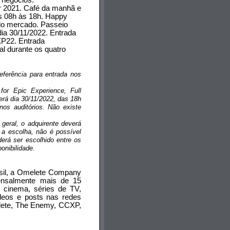
 negócios.
 2021. Café da manhã e
s 08h às 18h. Happy
 do mercado. Passeio
ia 30/11/2022. Entrada
XP22. Entrada
al durante os quatro
eferência para entrada nos
or Epic Experience, Full
erá dia 30/11/2022, das 18h
os auditórios. Não existe
 geral, o adquirente deverá
s a escolha, não é possível
derá ser escolhido entre os
onibilidade.
asil, a Omelete Company
 mensalmente mais de 15
 cinema, séries de TV,
deos e posts nas redes
lete, The Enemy, CCXP,