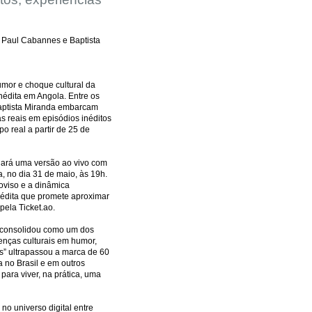
SFILE FEMMINISTA
EXPOMUSIC
, Paul Cabannes e Baptista
FESTA DA FAZENDA
X/FREIRE
umor e choque cultural da
GAROTA POKER
inédita em Angola. Entre os
 DO CAMAROTE
Baptista Miranda embarcam
s reais em episódios inéditos
 POKER
o real a partir de 25 de
TA BBB
FESTA SPFW
hará uma versão ao vivo com
OS EM EVENTO
, no dia 31 de maio, às 19h.
oviso e a dinâmica
BELAS NO FUTEBOL
nédita que promete aproximar
pela Ticket.ao.
O
COPA DO MUNDO
e consolidou como um dos
AMADO
CLUB 33
renças culturais em humor,
s” ultrapassou a marca de 60
FAIR
 no Brasil e em outros
EDSON VERTI
para viver, na prática, uma
A SEM PRECONCEITO
no universo digital entre