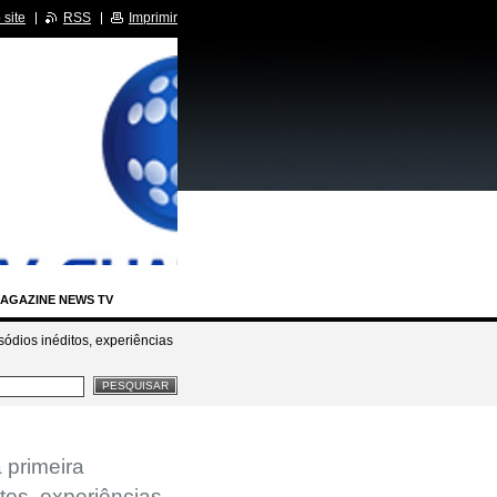
site
RSS
Imprimir
AGAZINE NEWS TV
ódios inéditos, experiências
IA LEGISLATIVA
RCIDAS
 primeira
BASTIDORES SBT
tos, experiências