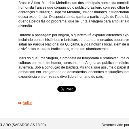
ÇÃO E DESTAQUE
PRÊMIO PERSONALIDADE DE DESTAQUE
BBB15
Brasil e África: Maurício Meirelles, um dos principais nomes da coméd
humorista francês que conquistou o público brasileiro com seu olhar
VILA MARIA CARNAVAL
DEPOIMENTO DO DR REY NA PARAÍBA
SHEYLA
diferenças culturais; e Baptista Miranda, um dos maiores influenciador
dessa experiência. O especial ainda ganha a participação de Paulo Li,
EEDOM CLUB
FEIJOADA DA FAMA
TURMA DO CHAVES
MARQUITO
querida pelos fãs do programa, que se junta à viagem para ampliar a 
diversão.
FUTURO
REVISTA SEXY 23 ANOS
LOVE STORY E FESTA FÓRMULA 1
Durante a passagem por Angola, o quarteto irá explorar diferentes exp
HINHAS E GALINHADA
FESTIVAL YOUTUBERS COCA-COLA
BELAS DA N
incluindo pontos históricos e turísticos de Luanda, mercados populares
safari no Parque Nacional da Quiçama, a vida noturna local, além d
G FLORESCER
CÂMARA DE COMÉRCIO DE DESENVOLVIMENTO INTERNACIONAL
e vivências culturais tradicionais, como um alambamento.
E LUCIANO DVD FLORES EM VIDA
TOCHA OLÍMPICA NO IBIRAPUERA EM SÃO
Mais do que uma viagem, a proposta da temporada é promover uma c
LUDMILA E LUAN SANTANA TOCHA OLÍMPICA
DIA DO DETETIVE
VAGAS
culturas por meio do humor, apresentando Angola ao público brasileir
autêntica. Sob a condução de Baptista Miranda, que assume o papel de
BITCOIN
#JUNTOSPARASEMPRE
MISSMISTERSÃOPAULO2017
embarcam em uma jornada de descobertas, encontros e situações ine
experiência em um retrato divertido e humano do país.
ULO 2017 FINAL
LÁ FANTASIA
EXPONUTRITION 2016
STAR WARS 
NOS
SALÃO DO AUTOMÓVEL INTERNACIONAL DE SÃO PAULO
RITA LE
SIL
EM REVISTA,BASTIDORES.
A 10 ANOS ATRÁS
BBB17
BIA
Voltar
CONGRESSO NACIONAL DE MUAYTHAI
BAILE DO ABRAVA
 CANTA WHITNEY HOUSTON
BLOCO GAMBIARRA COM TIAGO ABRAVANEL
PLAYS
BRUNA MARQUEZINE E KÉFERA
2º CARNAVAL GEEK TOYSHOW 
 CLARO (SÁBADOS ÁS 18:00)
Desenvolvido po