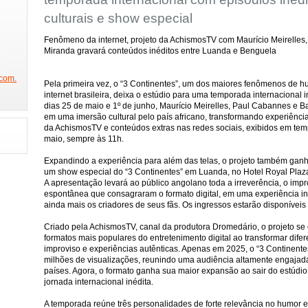
NICO NA BAND
SÃO PAULO FASHION WEEK
FEIRA DA IMAGEM
DE
culturais e show especial
W
BEAUTY FAIR
PORTA DOS FUNDOS
ESTAMOS NA GLOBO
Fenômeno da internet, projeto da AchismosTV com Maurício Meirelles
PROGRAMA DO JÔ
PREMIAÇÃO CREDICARD HALL
PRÊMIO JOVEM
Miranda gravará conteúdos inéditos entre Luanda e Benguela
REVISTA SEX
PRÊMIO DAS GRANDES MARCAS(ABT)
CACAU NA O
com.
Pela primeira vez, o “3 Continentes”, um dos maiores fenômenos de h
JO
CONCURSO MISS BUMBUM
BOAT SHOW
FESTA DA PLAYBOY
internet brasileira, deixa o estúdio para uma temporada internacional 
 2014
FESTA DA ABRAJET
FINAL MUSAS DAS TORCIDAS
RAINHA
dias 25 de maio e 1º de junho, Maurício Meirelles, Paul Cabannes e 
em uma imersão cultural pelo país africano, transformando experiência
STA
FUTEBOL COM MILTON NEVES
PARTICIPE DO CONCURSO GAROTA
da AchismosTV e conteúdos extras nas redes sociais, exibidos em temp
maio, sempre às 11h.
 ALEGRE
ANHEMBI ENSAIOS
SAMBÓDROMO
SPFW 2014
FES
Expandindo a experiência para além das telas, o projeto também gan
HAIR BRASIL
HOMEM E MULHER DO ANO
EXPOVINIS
FAMOS
um show especial do “3 Continentes” em Luanda, no Hotel Royal Plaza
A apresentação levará ao público angolano toda a irreverência, o impr
GAROTO E GAROTA FITNESS
CLÍNICA DR REY
SHOW JORGE ARAGÃO
espontânea que consagraram o formato digital, em uma experiência i
ainda mais os criadores de seus fãs. Os ingressos estarão disponíveis 
CONCURSO FELINAS
FEIJOADA DA FAMA
GAROTA POKER SELEÇÃ
Criado pela AchismosTV, canal da produtora Dromedário, o projeto s
MISS SÃO PAULO 2014
GISELE BUNDCHEN COLEÇÃO
O TIME MAIS 
formatos mais populares do entretenimento digital ao transformar dife
improviso e experiências autênticas. Apenas em 2025, o “3 Continente
TIVA
BIENAL DO LIVRO
REUNIÃO COM DR HOLLYWOOD
BEAUTY 
milhões de visualizações, reunindo uma audiência altamente engajada
L
CONCURSO MISS MODEL BRAZIL
ELENCO DA NOVELA IMPÉRIO
países. Agora, o formato ganha sua maior expansão ao sair do estúdio 
jornada internacional inédita.
EXPONOIVAS
ESPAÇO COMO ASSIM
PLAYBOY MENDIGATA
MOD
A temporada reúne três personalidades de forte relevância no humor e 