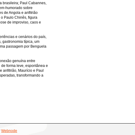
PLAYBOY FESTA
ia brasileira; Paul Cabannes,
 bem-humorado sobre
 MELL
es de Angola e anfitrião
 o Paulo Chinês, figura
dose de improviso, caos e
eriências e cenários do país,
OITE
, gastronomia típica, um
e uma passagem por Benguela
 BRASIL - CHINA
 PAULO
onexão genuína entre
 DE EMPREGO
o de forma leve, espontânea e
 anfitrião, Maurício e Paul
speradas, transformando a
RUN 2016
E LANÇA LIVRO
NKA CABRAL REVISTA SEXY
E YOUTUBERS
r
Webnode