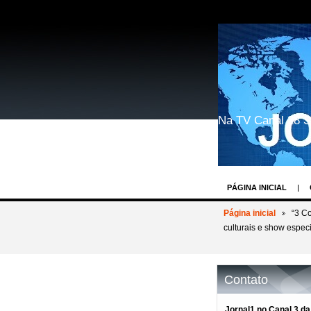
Na TV Canal 28 S
PÁGINA INICIAL
GEEK WORLD COSP
Página inicial
“3 C
culturais e show espec
BASTIDORES DOS 
REIN WEIN - O DES
AV.PAULISTA EVEN
Contato
BASTIDORES TV R
Jornal1 no Canal 3 da