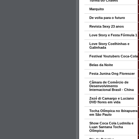
Turma do Chaves
Marquito
De volta para o futuro
Revista Sexy 23 anos
Love Story e Festa Fórmula 1
Love Story Coelhinhas e
Galinhada
Festival Youtubers Coca-Cola
Belas da Noite
Festa Junina Ong Florescer
Câmara de Comércio de
Desenvolvimento
Internacional Brasil - China
Zezé di Camargo e Luciano
DVD flores em vida
Tocha Olímpica no Ibirapuera
em São Paulo
Show Coca Cola Ludmila e
Luan Santana Tocha
Olímpica