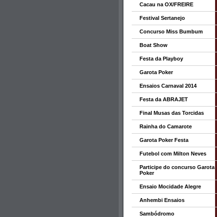
Cacau na OX/FREIRE
Festival Sertanejo
Concurso Miss Bumbum
Boat Show
Festa da Playboy
Garota Poker
Ensaios Carnaval 2014
Festa da ABRAJET
Final Musas das Torcidas
Rainha do Camarote
Garota Poker Festa
Futebol com Milton Neves
Participe do concurso Garota
Poker
Ensaio Mocidade Alegre
Anhembi Ensaios
Sambódromo