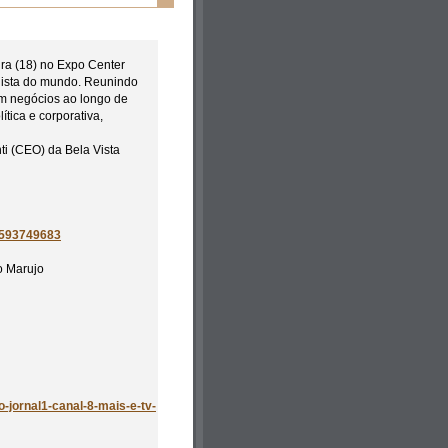
ra (18) no Expo Center
dista do mundo. Reunindo
em negócios ao longo de
ítica e corporativa,
ti (CEO) da Bela Vista
5593749683
o Marujo
-jornal1-canal-8-mais-e-tv-