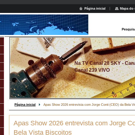
Página inicial
Mapa do 
Pesquis
Na TV Canal 28 SKY - Canal
Canal 239 VIVO
Página inicial
Apas Show 2026 entrevista com Jorge Conti (CEO) da Bela Vis
Apas Show 2026 entrevista com Jorge Co
Bela Vista Biscoitos