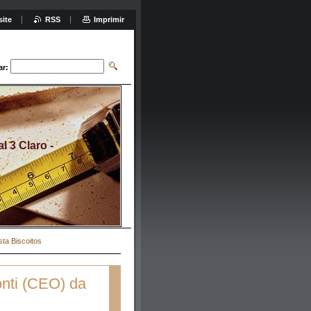
site
RSS
Imprimir
ar:
 3 Claro -
ta Biscoitos
nti (CEO) da