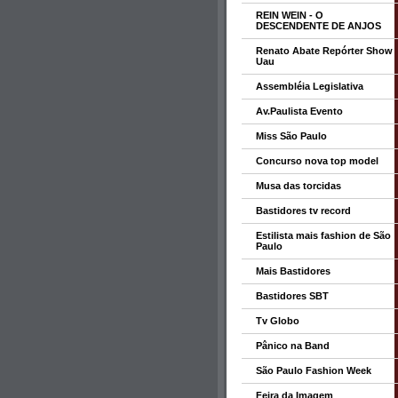
REIN WEIN - O
DESCENDENTE DE ANJOS
Renato Abate Repórter Show
Uau
Assembléia Legislativa
Av.Paulista Evento
Miss São Paulo
Concurso nova top model
Musa das torcidas
Bastidores tv record
Estilista mais fashion de São
Paulo
Mais Bastidores
Bastidores SBT
Tv Globo
Pânico na Band
São Paulo Fashion Week
Feira da Imagem