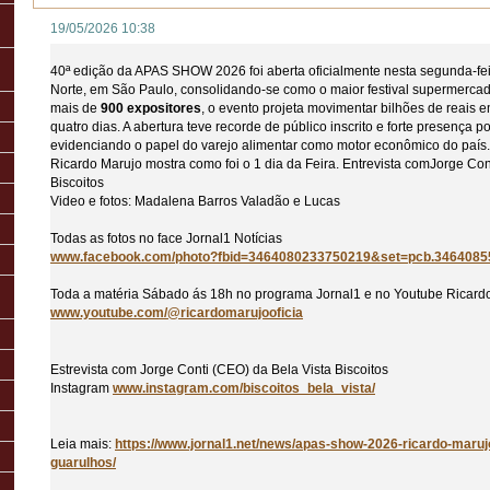
19/05/2026 10:38
40ª edição da APAS SHOW 2026 foi aberta oficialmente nesta segunda-fei
Norte, em São Paulo, consolidando-se como o maior festival supermerca
mais de
900 expositores
, o evento projeta movimentar bilhões de reais 
quatro dias. A abertura teve recorde de público inscrito e forte presença pol
evidenciando o papel do varejo alimentar como motor econômico do país.
Ricardo Marujo mostra como foi o 1 dia da Feira. Entrevista comJorge Con
Biscoitos
Video e fotos: Madalena Barros Valadão e Lucas
Todas as fotos no face Jornal1 Notícias
www.facebook.com/photo?fbid=3464080233750219&set=pcb.346408
Toda a matéria Sábado ás 18h no programa Jornal1 e no Youtube Ricard
www.youtube.com/@ricardomarujooficia
Estrevista com Jorge Conti (CEO) da Bela Vista Biscoitos
Instagram
www.instagram.com/biscoitos_bela_vista/
Leia mais:
https://www.jornal1.net/news/apas-show-2026-ricardo-marujo
guarulhos/