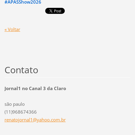
#APASShow2026
« Voltar
Contato
Jornal1 no Canal 3 da Claro
são paulo
(11)968674366
renatojo
rnal1@ya
hoo.com.
br