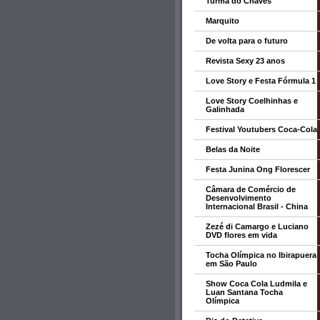
Turma do Chaves
Marquito
De volta para o futuro
Revista Sexy 23 anos
Love Story e Festa Fórmula 1
Love Story Coelhinhas e
Galinhada
Festival Youtubers Coca-Cola
Belas da Noite
Festa Junina Ong Florescer
Câmara de Comércio de
Desenvolvimento
Internacional Brasil - China
Zezé di Camargo e Luciano
DVD flores em vida
Tocha Olímpica no Ibirapuera
em São Paulo
Show Coca Cola Ludmila e
Luan Santana Tocha
Olímpica