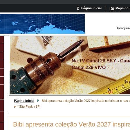
Página inicial
Mapa do 
Pesquis
Na TV Canal 28 SKY - Canal
Canal 239 VIVO
Página inicial
Bibi apresenta coleção Verão 2027 inspirada no brincar e na
em São Paulo (SP)
Bibi apresenta coleção Verão 2027 inspir