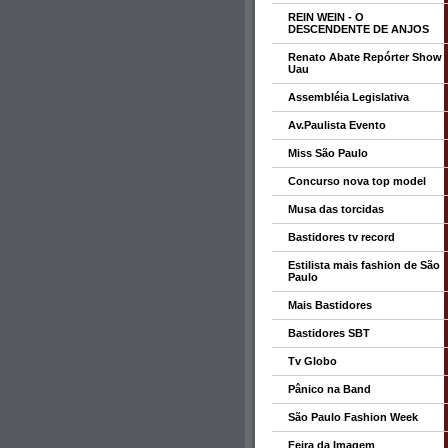
REIN WEIN - O
DESCENDENTE DE ANJOS
Renato Abate Repórter Show
Uau
Assembléia Legislativa
Av.Paulista Evento
Miss São Paulo
Concurso nova top model
Musa das torcidas
Bastidores tv record
Estilista mais fashion de São
Paulo
Mais Bastidores
Bastidores SBT
Tv Globo
Pânico na Band
São Paulo Fashion Week
Feira da Imagem