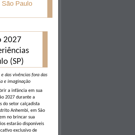
 São Paulo
o 2027
eriências
lo (SP)
e das vivências fora das
ia e imaginação
rir a infância em sua
rão 2027 durante a
 do setor calçadista
istrito Anhembi, em São
em no brincar sua
ios estarão disponíveis
cativo exclusivo de