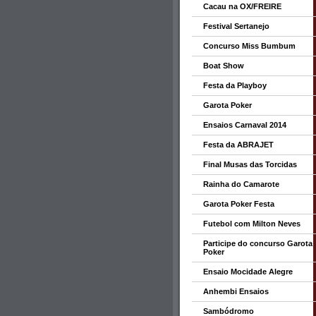
Cacau na OX/FREIRE
Festival Sertanejo
Concurso Miss Bumbum
Boat Show
Festa da Playboy
Garota Poker
Ensaios Carnaval 2014
Festa da ABRAJET
Final Musas das Torcidas
Rainha do Camarote
Garota Poker Festa
Futebol com Milton Neves
Participe do concurso Garota
Poker
Ensaio Mocidade Alegre
Anhembi Ensaios
Sambódromo