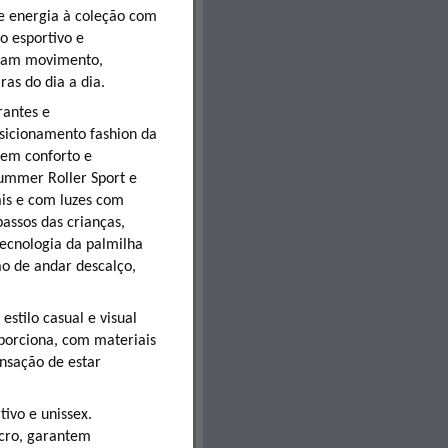
e energia à coleção com
o esportivo e
ocam movimento,
ras do dia a dia.
rantes e
sicionamento fashion da
 em conforto e
ummer Roller Sport e
is e com luzes com
assos das crianças,
tecnologia da palmilha
ão de andar descalço,
estilo casual e visual
oporciona, com materiais
ensação de estar
tivo e unissex.
cro, garantem