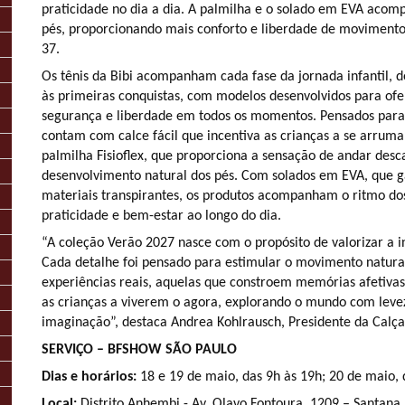
praticidade no dia a dia. A palmilha e o solado em EVA aco
pés, proporcionando mais conforto e liberdade de moviment
37.
Os tênis da Bibi acompanham cada fase da jornada infantil, d
às primeiras conquistas, com modelos desenvolvidos para ofe
segurança e liberdade em todos os momentos. Pensados para
contam com calce fácil que incentiva as crianças a se arrum
palmilha Fisioflex, que proporciona a sensação de andar desca
desenvolvimento natural dos pés. Com solados em EVA, que g
materiais transpirantes, os produtos acompanham o ritmo d
praticidade e bem-estar ao longo do dia.
“A coleção Verão 2027 nasce com o propósito de valorizar a i
Cada detalhe foi pensado para estimular o movimento natural,
experiências reais, aquelas que constroem memórias afetiva
as crianças a viverem o agora, explorando o mundo com leve
imaginação”, destaca Andrea Kohlrausch, Presidente da Calça
SERVIÇO – BFSHOW SÃO PAULO
Dias e horários:
18 e 19 de maio, das 9h às 19h; 20 de maio,
Local:
Distrito Anhembi - Av. Olavo Fontoura, 1209 – Santana 