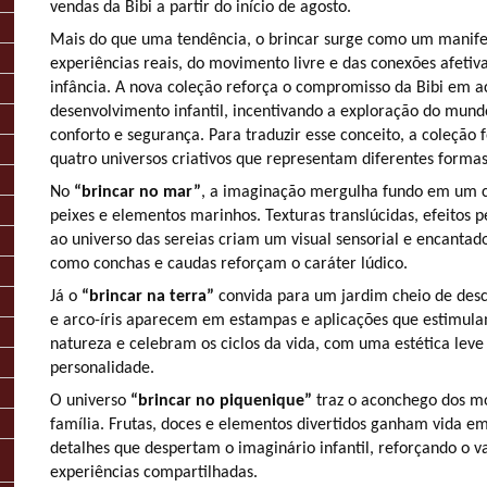
vendas da Bibi a partir do início de agosto.
Mais do que uma tendência, o brincar surge como um manife
experiências reais, do movimento livre e das conexões afeti
infância. A nova coleção reforça o compromisso da Bibi em 
desenvolvimento infantil, incentivando a exploração do mun
conforto e segurança. Para traduzir esse conceito, a coleção f
quatro universos criativos que representam diferentes formas 
No
“brincar no mar”
, a imaginação mergulha fundo em um c
peixes e elementos marinhos. Texturas translúcidas, efeitos p
ao universo das sereias criam um visual sensorial e encantad
como conchas e caudas reforçam o caráter lúdico.
Já o
“brincar na terra”
convida para um jardim cheio de desco
e arco-íris aparecem em estampas e aplicações que estimul
natureza e celebram os ciclos da vida, com uma estética leve
personalidade.
O universo
“brincar no piquenique”
traz o aconchego dos m
família. Frutas, doces e elementos divertidos ganham vida em
detalhes que despertam o imaginário infantil, reforçando o v
experiências compartilhadas.