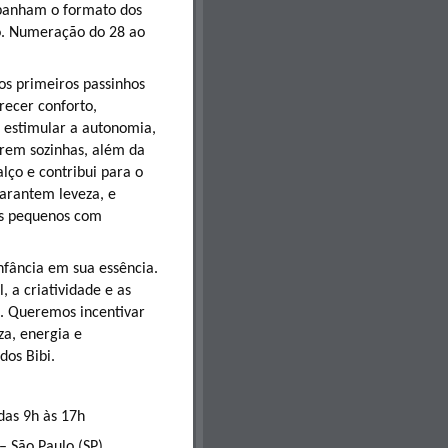
mpanham o formato dos
o. Numeração do 28 ao
os primeiros passinhos
recer conforto,
 estimular a autonomia,
arem sozinhas, além da
lço e contribui para o
arantem leveza, e
os pequenos com
nfância em sua essência.
 a criatividade e as
s. Queremos incentivar
za, energia e
dos Bibi.
 das 9h às 17h
– São Paulo (SP)