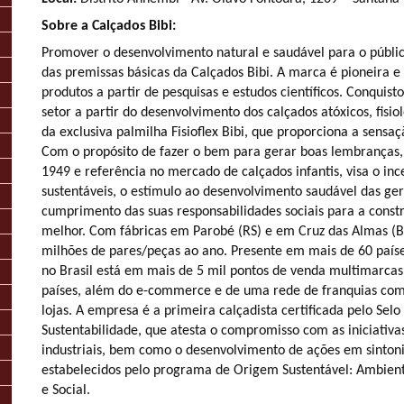
Sobre a Calçados Bibi:
Promover o desenvolvimento natural e saudável para o públi
das premissas básicas da Calçados Bibi. A marca é pioneira e
produtos a partir de pesquisas e estudos científicos. Conquis
setor a partir do desenvolvimento dos calçados atóxicos, fisio
da exclusiva palmilha Fisioflex Bibi, que proporciona a sensa
Com o propósito de fazer o bem para gerar boas lembranças,
1949 e referência no mercado de calçados infantis, visa o ince
sustentáveis, o estímulo ao desenvolvimento saudável das ger
cumprimento das suas responsabilidades sociais para a con
melhor. Com fábricas em Parobé (RS) e em Cruz das Almas (B
milhões de pares/peças ao ano. Presente em mais de 60 paíse
no Brasil está em mais de 5 mil pontos de venda multimarcas,
países, além do e-commerce e de uma rede de franquias com
lojas. A empresa é a primeira calçadista certificada pelo Sel
Sustentabilidade, que atesta o compromisso com as iniciativa
industriais, bem como o desenvolvimento de ações em sintoni
estabelecidos pelo programa de Origem Sustentável: Ambient
e Social.