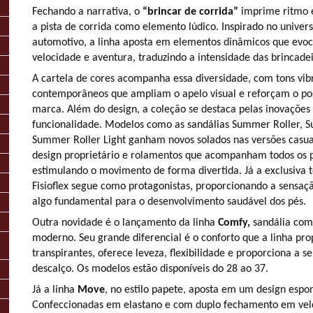
Fechando a narrativa, o
“brincar de corrida”
imprime ritmo 
a pista de corrida como elemento lúdico. Inspirado no univers
automotivo, a linha aposta em elementos dinâmicos que ev
velocidade e aventura, traduzindo a intensidade das brincadei
A cartela de cores acompanha essa diversidade, com tons vib
contemporâneos que ampliam o apelo visual e reforçam o po
marca. Além do design, a coleção se destaca pelas inovações
funcionalidade. Modelos como as sandálias Summer Roller, S
Summer Roller Light ganham novos solados nas versões casua
design proprietário e rolamentos que acompanham todos os p
estimulando o movimento de forma divertida. Já a exclusiva 
Fisioflex segue como protagonistas, proporcionando a sensaç
algo fundamental para o desenvolvimento saudável dos pés.
Outra novidade é o lançamento da linha
Comfy,
sandália com 
moderno. Seu grande diferencial é o conforto que a linha pr
transpirantes, oferece leveza, flexibilidade e proporciona a s
descalço. Os modelos estão disponíveis do 28 ao 37.
Já a linha
Move
, no estilo papete, aposta em um design espor
Confeccionadas em elastano e com duplo fechamento em vel