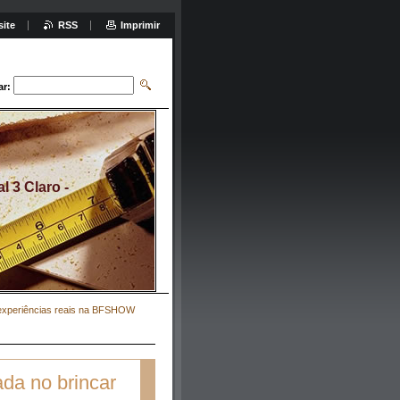
site
RSS
Imprimir
ar:
 3 Claro -
s experiências reais na BFSHOW
ada no brincar