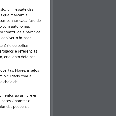
sto: um resgate das
vas que marcam a
acompanhar cada fase do
do com autonomia,
oi construída a partir de
de viver o brincar.
enário de bolhas,
erolados e referências
or, enquanto detalhes
bertas. Flores, insetos
am o cuidado com a
 e cheia de
omentos ao ar livre em
 cores vibrantes e
alor das pequenas