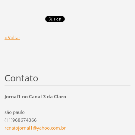
« Voltar
Contato
Jornal1 no Canal 3 da Claro
são paulo
(11)968674366
renatojo
rnal1@ya
hoo.com.
br