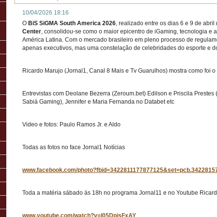
10/04/2026 18:16
O
BiS SiGMA South America 2026
, realizado entre os dias 6 e 9 de abril
Center
, consolidou-se como o maior epicentro de iGaming, tecnologia e 
América Latina. Com o mercado brasileiro em pleno processo de regulame
apenas executivos, mas uma constelação de celebridades do esporte e d
Ricardo Marujo (Jornal1, Canal 8 Mais e Tv Guarulhos) mostra como foi o
Entrevistas com Deolane Bezerra (Zeroum.bet) Edilson e Priscila Prestes 
Sabiá Gaming), Jennifer e Maria Fernanda no Databet etc
Video e fotos: Paulo Ramos Jr. e Aldo
Todas as fotos no face Jornal1 Notícias
www.facebook.com/photo?fbid=3422811177877125&set=pcb.3422815
Toda a matéria sábado ás 18h no programa Jornal11 e no Youtube Ricar
www.youtube.com/watch?v=l05DpjsFxAY