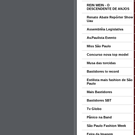
REIN WEIN - O
DESCENDENTE DE ANJOS
Renato Abate Repórter Show
Uau
Assembléia Legislativa
Av.Paulista Evento
Miss São Paulo
Concurso nova top model
Musa das torcidas
Bastidores tv record
Estilista mais fashion de São
Paulo
Mais Bastidores
Bastidores SBT
Tv Globo
Pânico na Band
São Paulo Fashion Week
Feira da Imagem