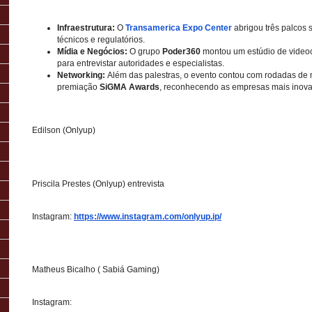
Infraestrutura:
O
Transamerica Expo Center
abrigou três palcos
técnicos e regulatórios.
Mídia e Negócios:
O grupo
Poder360
montou um estúdio de videoca
para entrevistar autoridades e especialistas.
Networking:
Além das palestras, o evento contou com rodadas de 
premiação
SiGMA Awards
, reconhecendo as empresas mais inova
Edilson (Onlyup)
Priscila Prestes (Onlyup) entrevista
Instagram:
https://www.instagram.com/onlyup.ip/
Matheus Bicalho ( Sabiá Gaming)
Instagram: