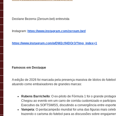
Deolane Bezerra (Zeroum.bet) entrevista
Instagram:
https://www.instagram.com/zeroum.bet/
https://www.instagram.com/p/DW2cfl4DOr3/?img_index=1
Famosos em Destaque
A edição de 2026 foi marcada pela presença massiva de ídolos do futebol
atuando como embaixadores de grandes marcas:
Rubens Barrichello
: O ex-piloto de Fórmula 1 foi o grande protagon
Chegou ao evento em um carro de corrida customizado e participo
Executivo da SOFTSWISS, discutindo a convergência entre esporte 
Vampeta
: O pentacampeão mundial foi uma das figuras mais celeb
trazendo o carisma do futebol para as discussões sobre engajamen