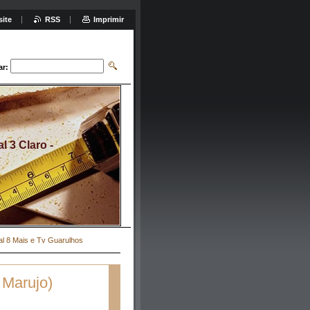
site
RSS
Imprimir
ar:
 3 Claro -
al 8 Mais e Tv Guarulhos
 Marujo)