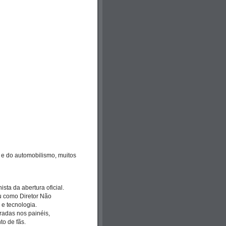
 e do automobilismo, muitos
ista da abertura oficial.
u como Diretor Não
e tecnologia.
radas nos painéis,
to de fãs.