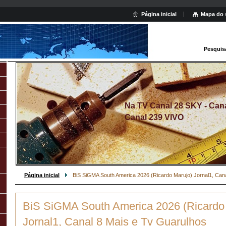
Página inicial
Mapa do 
Pesquis
Na TV Canal 28 SKY - Canal
Canal 239 VIVO
Página inicial
BiS SiGMA South America 2026 (Ricardo Marujo) Jornal1, Can
BiS SiGMA South America 2026 (Ricardo
Jornal1, Canal 8 Mais e Tv Guarulhos