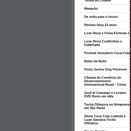
Turma do Chaves
Marquito
De volta para o futuro
Revista Sexy 23 anos
Love Story e Festa Fórmula 1
Love Story Coelhinhas e
Galinhada
Festival Youtubers Coca-Cola
Belas da Noite
Festa Junina Ong Florescer
Câmara de Comércio de
Desenvolvimento
Internacional Brasil - China
Zezé di Camargo e Luciano
DVD flores em vida
Tocha Olímpica no Ibirapuera
em São Paulo
Show Coca Cola Ludmila e
Luan Santana Tocha
Olímpica