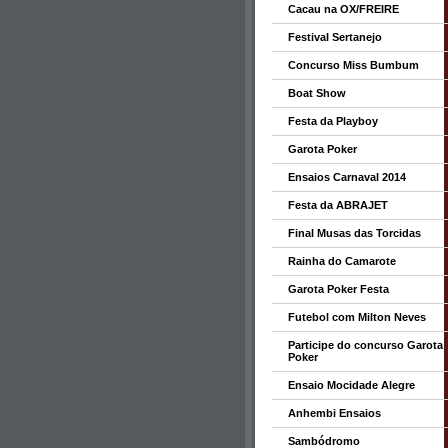
Cacau na OX/FREIRE
Festival Sertanejo
Concurso Miss Bumbum
Boat Show
Festa da Playboy
Garota Poker
Ensaios Carnaval 2014
Festa da ABRAJET
Final Musas das Torcidas
Rainha do Camarote
Garota Poker Festa
Futebol com Milton Neves
Participe do concurso Garota
Poker
Ensaio Mocidade Alegre
Anhembi Ensaios
Sambódromo