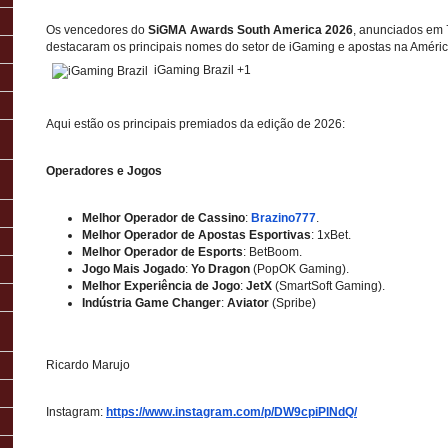
Os vencedores do
SiGMA Awards South America 2026
, anunciados em 
destacaram os principais nomes do setor de iGaming e apostas na Améric
iGaming Brazil +1
Aqui estão os principais premiados da edição de 2026:
Operadores e Jogos
Melhor Operador de Cassino
:
Brazino777
.
Melhor Operador de Apostas Esportivas
: 1xBet.
Melhor Operador de Esports
: BetBoom.
Jogo Mais Jogado
:
Yo Dragon
(PopOK Gaming).
Melhor Experiência de Jogo
:
JetX
(SmartSoft Gaming).
Indústria Game Changer
:
Aviator
(Spribe)
Ricardo Marujo
Instagram:
https://www.instagram.com/p/DW9cpiPlNdQ/