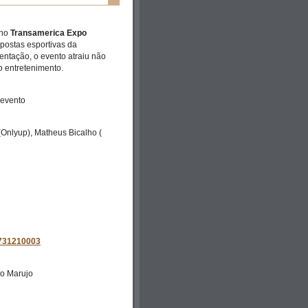
 no
Transamerica Expo
apostas esportivas da
ntação, o evento atraiu não
o entretenimento.
 evento
(Onlyup), Matheus Bicalho (
731210003
do Marujo