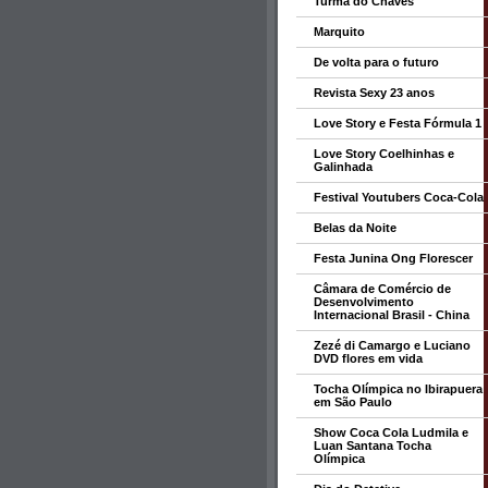
Turma do Chaves
Marquito
De volta para o futuro
Revista Sexy 23 anos
Love Story e Festa Fórmula 1
Love Story Coelhinhas e
Galinhada
Festival Youtubers Coca-Cola
Belas da Noite
Festa Junina Ong Florescer
Câmara de Comércio de
Desenvolvimento
Internacional Brasil - China
Zezé di Camargo e Luciano
DVD flores em vida
Tocha Olímpica no Ibirapuera
em São Paulo
Show Coca Cola Ludmila e
Luan Santana Tocha
Olímpica