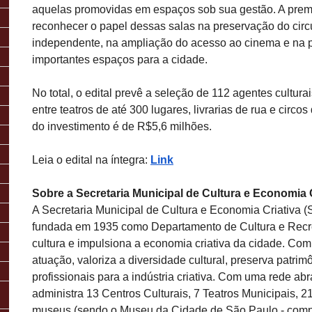
aquelas promovidas em espaços sob sua gestão. A pre
reconhecer o papel dessas salas na preservação do circu
independente, na ampliação do acesso ao cinema e na 
importantes espaços para a cidade.
No total, o edital prevê a seleção de 112 agentes cultura
entre teatros de até 300 lugares, livrarias de rua e circos
do investimento é de R$5,6 milhões.
Leia o edital na íntegra:
Link
Sobre a Secretaria Municipal de Cultura e Economia C
A Secretaria Municipal de Cultura e Economia Criativa 
fundada em 1935 como Departamento de Cultura e Recr
cultura e impulsiona a economia criativa da cidade. Co
atuação, valoriza a diversidade cultural, preserva patrim
profissionais para a indústria criativa. Com uma rede a
administra 13 Centros Culturais, 7 Teatros Municipais, 2
museus (sendo o Museu da Cidade de São Paulo - comp