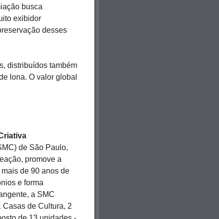
miação busca
ito exibidor
preservação desses
is, distribuídos também
 de lona. O valor global
riativa
(SMC) de São Paulo,
eação, promove a
m mais de 90 anos de
ônios e forma
brangente, a SMC
1 Casas de Cultura, 2
osto de 13 unidades -