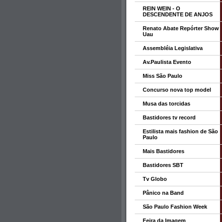
REIN WEIN - O
DESCENDENTE DE ANJOS
Renato Abate Repórter Show
Uau
Assembléia Legislativa
Av.Paulista Evento
Miss São Paulo
Concurso nova top model
Musa das torcidas
Bastidores tv record
Estilista mais fashion de São
Paulo
Mais Bastidores
Bastidores SBT
Tv Globo
Pânico na Band
São Paulo Fashion Week
Feira da Imagem