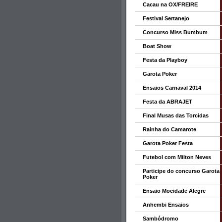
Cacau na OX/FREIRE
Festival Sertanejo
Concurso Miss Bumbum
Boat Show
Festa da Playboy
Garota Poker
Ensaios Carnaval 2014
Festa da ABRAJET
Final Musas das Torcidas
Rainha do Camarote
Garota Poker Festa
Futebol com Milton Neves
Participe do concurso Garota
Poker
Ensaio Mocidade Alegre
Anhembi Ensaios
Sambódromo