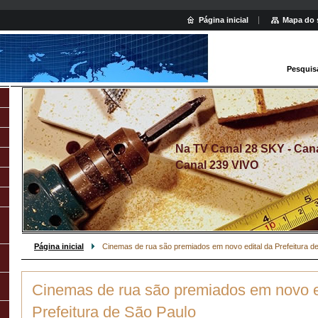
Página inicial
Mapa do 
Pesquis
Na TV Canal 28 SKY - Canal
Canal 239 VIVO
Página inicial
Cinemas de rua são premiados em novo edital da Prefeitura d
Cinemas de rua são premiados em novo e
Prefeitura de São Paulo