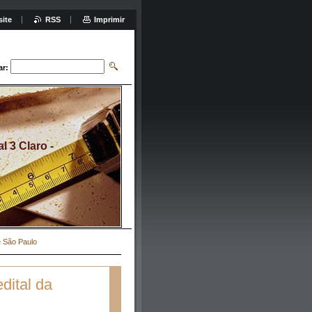
site
RSS
Imprimir
ar:
 3 Claro -
e São Paulo
dital da