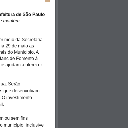
feitura de São Paulo
ue mantém
por meio da Secretaria
dia 29 de maio as
ais do Município. A
 Blanc de Fomento à
que ajudam a oferecer
rua. Serão
las que desenvolvam
 O investimento
l.
om ou sem fins
no município, inclusive