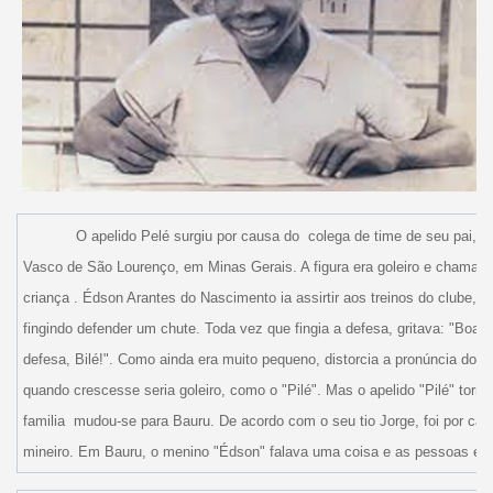
O apelido Pelé surgiu por causa do colega de time de seu pai, qua
Vasco de São Lourenço, em Minas Gerais. A figura era goleiro e chamado
criança . Édson Arantes do Nascimento ia assirtir aos treinos do clube, e 
fingindo defender um chute. Toda vez que fingia a defesa, gritava: "Boa, 
defesa, Bilé!". Como ainda era muito pequeno, distorcia a pronúncia do ap
quando crescesse seria goleiro, como o "Pilé". Mas o apelido "Pilé" torn
familia
mudou-se para Bauru. De acordo com o seu tio Jorge, foi por cau
mineiro. Em Bauru, o menino "Édson" falava uma coisa e as pessoas ent