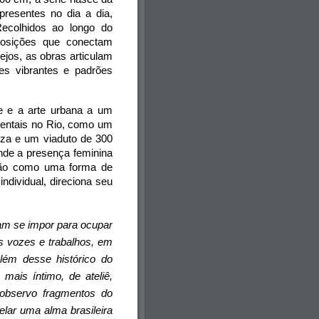
resentes no dia a dia, 
ecolhidos ao longo do 
osições que conectam 
jos, as obras articulam 
s vibrantes e padrões 
e e a arte urbana a um 
mentais no Rio, como um 
eza e um viaduto de 300 
nde a presença feminina 
ção como uma forma de 
dividual, direciona seu 
am se impor para ocupar 
 vozes e trabalhos, em 
ém desse histórico do 
ais íntimo, de ateliê, 
 observo fragmentos do 
ar uma alma brasileira 