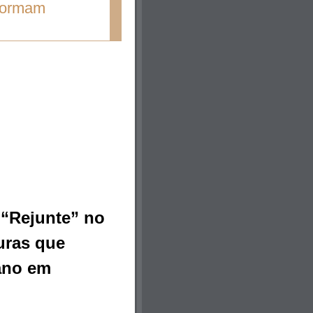
sformam
“Rejunte” no 
uras que 
no em 