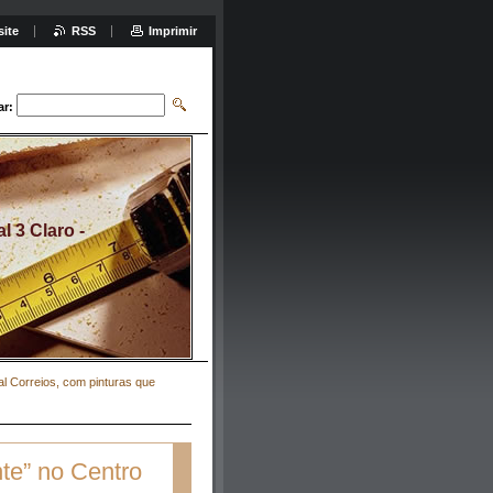
site
RSS
Imprimir
ar:
 3 Claro -
l Correios, com pinturas que
te” no Centro