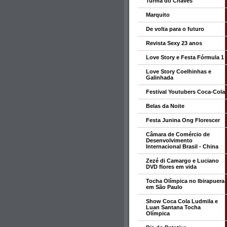
Turma do Chaves
Marquito
De volta para o futuro
Revista Sexy 23 anos
Love Story e Festa Fórmula 1
Love Story Coelhinhas e
Galinhada
Festival Youtubers Coca-Cola
Belas da Noite
Festa Junina Ong Florescer
Câmara de Comércio de
Desenvolvimento
Internacional Brasil - China
Zezé di Camargo e Luciano
DVD flores em vida
Tocha Olímpica no Ibirapuera
em São Paulo
Show Coca Cola Ludmila e
Luan Santana Tocha
Olímpica