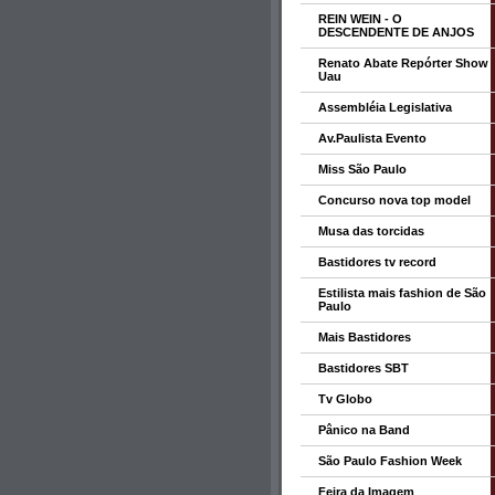
REIN WEIN - O
DESCENDENTE DE ANJOS
Renato Abate Repórter Show
Uau
Assembléia Legislativa
Av.Paulista Evento
Miss São Paulo
Concurso nova top model
Musa das torcidas
Bastidores tv record
Estilista mais fashion de São
Paulo
Mais Bastidores
Bastidores SBT
Tv Globo
Pânico na Band
São Paulo Fashion Week
Feira da Imagem