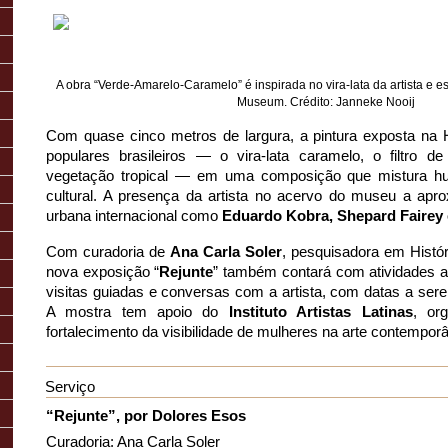
A obra “Verde-Amarelo-Caramelo” é inspirada no vira-lata da artista e 
Museum. Crédito: Janneke Nooij
Com quase cinco metros de largura, a pintura exposta na 
populares brasileiros — o vira-lata caramelo, o filtro d
vegetação tropical — em uma composição que mistura humo
cultural. A presença da artista no acervo do museu a apr
urbana internacional como 
Eduardo Kobra, Shepard Fairey e
Com curadoria de 
Ana Carla Soler
, pesquisadora em Histór
nova exposição “
Rejunte
” também contará com atividades ab
visitas guiadas e conversas com a artista, com datas a ser
A mostra tem apoio do 
Instituto Artistas Latinas
,
or
fortalecimento da visibilidade de mulheres na arte contempor
Serviço
“Rejunte”, por Dolores Esos
Curadoria: Ana Carla Soler