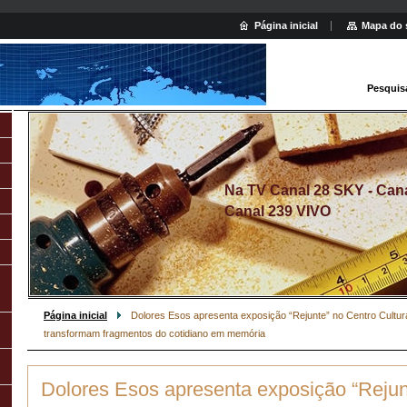
Página inicial
Mapa do 
Pesquis
Na TV Canal 28 SKY - Canal
Canal 239 VIVO
Página inicial
Dolores Esos apresenta exposição “Rejunte” no Centro Cultura
transformam fragmentos do cotidiano em memória
Dolores Esos apresenta exposição “Rejun