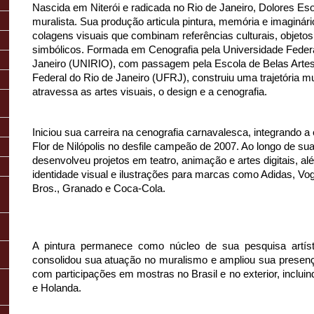
Nascida em Niterói e radicada no Rio de Janeiro, Dolores Esos 
muralista. Sua produção articula pintura, memória e imaginári
colagens visuais que combinam referências culturais, objetos
simbólicos. Formada em Cenografia pela Universidade Federa
Janeiro (UNIRIO), com passagem pela Escola de Belas Artes
Federal do Rio de Janeiro (UFRJ), construiu uma trajetória mult
atravessa as artes visuais, o design e a cenografia.
Iniciou sua carreira na cenografia carnavalesca, integrando a e
Flor de Nilópolis no desfile campeão de 2007. Ao longo de sua 
desenvolveu projetos em teatro, animação e artes digitais, al
identidade visual e ilustrações para marcas como Adidas, Vog
Bros., Granado e Coca-Cola.
A pintura permanece como núcleo de sua pesquisa artísti
consolidou sua atuação no muralismo e ampliou sua presença 
com participações em mostras no Brasil e no exterior, incluind
e Holanda. 