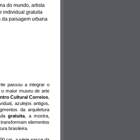
a do mundo, artista 
individual gratuita 
s da paisagem urbana 
nte
passou a integrar o 
 maior museu de arte 
ntro Cultural Correios
, 
vidual, azulejos antigos, 
gmentos da arquitetura 
ada 
gratuita
, a mostra, 
e transformam elementos 
ra brasileira. 
0 cm, a série nasce da 