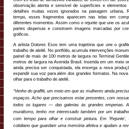
observação atenta e sensível de superfícies e elementos p
detalhes muitas vezes ignorados na paisagem urbana. R
tempo, esses fragmentos aparecem nas telas em comp
diferentes momentos. Assim como o rejunte que une os azule
partes dispersas e constroem imagens marcadas por core
gráficos.
A artista Dolores Esos tem uma trajetória que une o grafit
trabalho de ateliê. No portfólio, acumula intervenções monu
painel de mais de 100 metros de largura no Terminal Gentil
metros de largura na Avenida Brasil. Inserida em um meio o
ainda precisa ser conquistada, ela enxerga a nova produ
expandir sua voz para além dos grandes formatos. Na nova in
olhar para o trabalho de ateliê. 
“Venho do graffiti, um meio em que as mulheres ainda precis
espaços. Acho que precisamos estar presentes, com nossas
todos os lugares — das galerias às grandes empenas. Al
muralismo, tenho me interessado também por um trabalho m
com tempo para olhar e construir pintura. Em 'Rejunte',
cotidiano que guardam uma memória afetiva e ajudam a revel