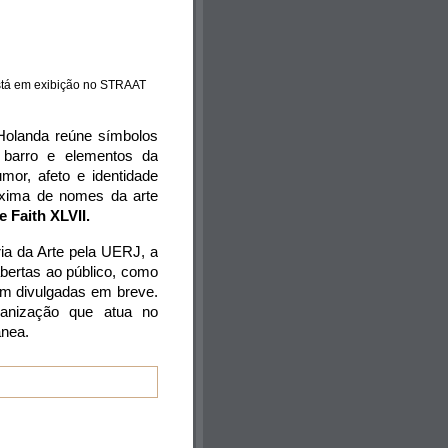
está em exibição no STRAAT 
Holanda reúne símbolos 
e barro e elementos da 
r, afeto e identidade 
oxima de nomes da arte 
 Faith XLVII.
ia da Arte pela UERJ, a 
ertas ao público, como 
em divulgadas em breve. 
ganização que atua no 
ânea. 