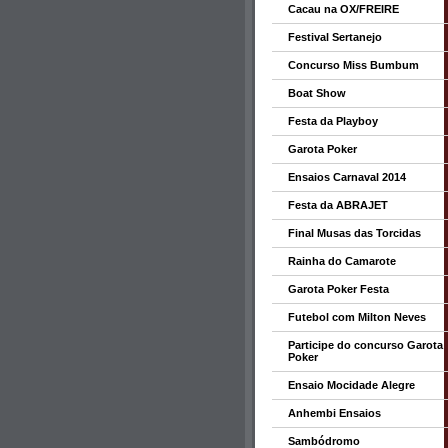
Cacau na OX/FREIRE
Festival Sertanejo
Concurso Miss Bumbum
Boat Show
Festa da Playboy
Garota Poker
Ensaios Carnaval 2014
Festa da ABRAJET
Final Musas das Torcidas
Rainha do Camarote
Garota Poker Festa
Futebol com Milton Neves
Participe do concurso Garota
Poker
Ensaio Mocidade Alegre
Anhembi Ensaios
Sambódromo