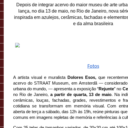
Depois de integrar acervo do maior museu de arte urban
lança, no dia 13 de maio, no Rio de Janeiro, nova série 
inspirada em azulejos, cerâmicas, fachadas e elemento
e da alma brasileira
Fotos
A artista visual e muralista 
Dolores Esos, 
que recenteme
acervo do STRAAT Museum, em Amsterdã — considerado o
urbana do mundo, — apresenta a exposição “
Rejunte
” no 
Ce
no Rio de Janeiro, 
a partir de quarta, 13 de maio
. Na indi
cerâmicas, louças, fachadas, grades, revestimentos e fra
cotidiana se transformam em memória visual. Com entr
aberta de terça a sábado, das 12h às 19h, reúne pinturas qu
comuns em imagens repletas de memória e referências à cultu
Com 25 telas de tamanhos variados, de 20x20 cm até 100x10