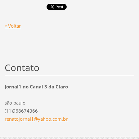
« Voltar
Contato
Jornal1 no Canal 3 da Claro
são paulo
(11)968674366
renatojo
rnal1@ya
hoo.com.
br