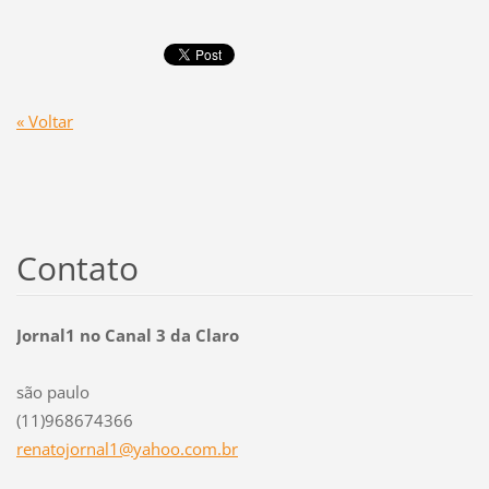
« Voltar
Contato
Jornal1 no Canal 3 da Claro
são paulo
(11)968674366
renatojo
rnal1@ya
hoo.com.
br