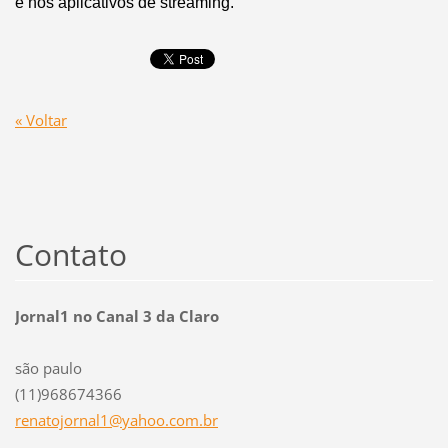
e nos aplicativos de streaming.
« Voltar
Contato
Jornal1 no Canal 3 da Claro
são paulo
(11)968674366
renatojo
rnal1@ya
hoo.com.
br