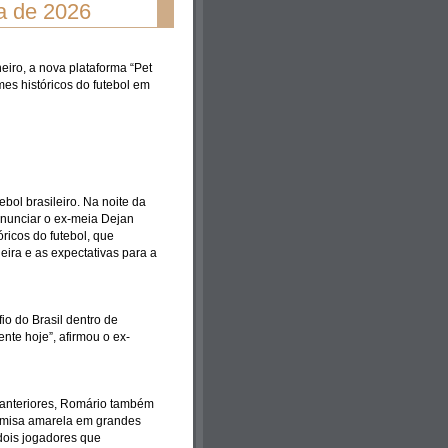
pa de 2026
eiro, a nova plataforma “Pet
mes históricos do futebol em
ol brasileiro. Na noite da
anunciar o ex-meia Dejan
ricos do futebol, que
ira e as expectativas para a
fio do Brasil dentro de
ente hoje”, afirmou o ex-
 anteriores, Romário também
camisa amarela em grandes
dois jogadores que