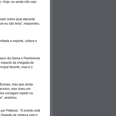
o. Hoje, eu ainda não vejo
nado sobre qual atacante
ue eu não teria”, respondeu,
ltada a esporte, cultura e
Vasco da Gama e Fluminense
 o impacto da chegada de
cipal favorito, mas é o
 Europa, mas que ainda
ecisivo, mas viveu um
nha consigam repetir na
”, analisou.
 por Petkovic. “O evento está
t. Quando se começa com o