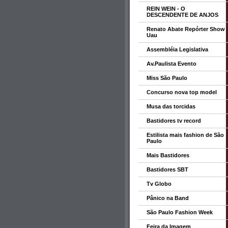
REIN WEIN - O
DESCENDENTE DE ANJOS
Renato Abate Repórter Show
Uau
Assembléia Legislativa
Av.Paulista Evento
Miss São Paulo
Concurso nova top model
Musa das torcidas
Bastidores tv record
Estilista mais fashion de São
Paulo
Mais Bastidores
Bastidores SBT
Tv Globo
Pânico na Band
São Paulo Fashion Week
Feira da Imagem