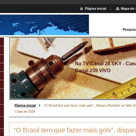
Página inicial
Mapa do 
Pesquis
Na TV Canal 28 SKY - Canal
Canal 239 VIVO
Página inicial
“O Brasil tem que fazer mais gols”, dispara Romário ao falar 
Copa de 2026
“O Brasil tem que fazer mais gols”, dispa