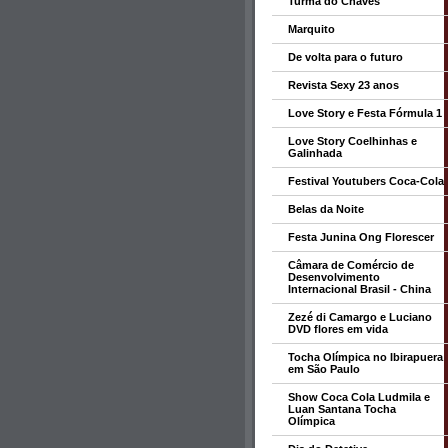
Turma do Chaves
Marquito
De volta para o futuro
Revista Sexy 23 anos
Love Story e Festa Fórmula 1
Love Story Coelhinhas e
Galinhada
Festival Youtubers Coca-Cola
Belas da Noite
Festa Junina Ong Florescer
Câmara de Comércio de
Desenvolvimento
Internacional Brasil - China
Zezé di Camargo e Luciano
DVD flores em vida
Tocha Olímpica no Ibirapuera
em São Paulo
Show Coca Cola Ludmila e
Luan Santana Tocha
Olímpica