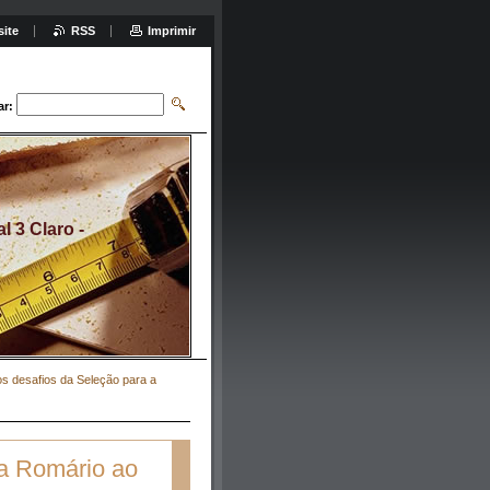
site
RSS
Imprimir
ar:
 3 Claro -
dos desafios da Seleção para a
ra Romário ao