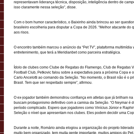
representavam liderança técnica, disposição, inteligência dentro de camp
isso claramente nessa seleção”, disse.
Com o bom humor característico, o Baixinho ainda brincou ao ser questio
brasileiro escolheria para disputar a Copa de 2026. “Melhor atacante do q
aos risos.
O encontro também marcou o anúncio da “Pet TV”, plataforma multimídia vo
entretenimento, que terá a Meridianbet como parceira estratégica.
Ídolo de clubes como Clube de Regatas do Flamengo, Club de Regatas 
Football Club, Petkovic falou sobre a expectativa para a próxima Copa e
Carlo Ancelotti ao comando da Seleção. “No momento, o Brasil não é o prin
Brasil. Tem que ser respeitado sempre”, afirmou.
O ex-jogador também demonstrou confiança em atletas que já brilham na
buscam protagonismo definitivo com a camisa da Seleção. “O Neymar é d
período complicado. Espero que jogadores como Vinícius Júnior e Raphi
Seleção o nível que apresentam nos clubes. Eles podem decidir uma Copa
Durante a noite, Romário ainda elogiou a organização do projeto liderado
muito bem organizado, tem muita gente importante, muitos amigos do Pe