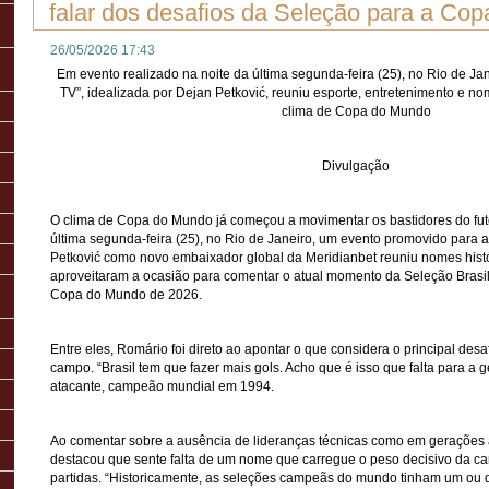
falar dos desafios da Seleção para a Co
26/05/2026 17:43
Em evento realizado na noite da última segunda-feira (25), no Rio de Jan
TV”, idealizada por Dejan Petković, reuniu esporte, entretenimento e no
clima de Copa do Mundo
Divulgação
O clima de Copa do Mundo já começou a movimentar os bastidores do futeb
última segunda-feira (25), no Rio de Janeiro, um evento promovido para 
Petković como novo embaixador global da Meridianbet reuniu nomes histó
aproveitaram a ocasião para comentar o atual momento da Seleção Brasile
Copa do Mundo de 2026.
Entre eles, Romário foi direto ao apontar o que considera o principal desa
campo. “Brasil tem que fazer mais gols. Acho que é isso que falta para a g
atacante, campeão mundial em 1994.
Ao comentar sobre a ausência de lideranças técnicas como em gerações
destacou que sente falta de um nome que carregue o peso decisivo da 
partidas. “Historicamente, as seleções campeãs do mundo tinham um ou 