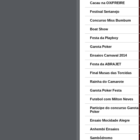
Cacau na OX/FREIRE
Festival Sertanejo
Concurso Miss Bumbum
Boat Show
Festa da Playboy
Garota Poker
Ensaios Carnaval 2014
Festa da ABRAJET
Final Musas das Torcidas
Rainha do Camarote
Garota Poker Festa
Futebol com Milton Neves
Participe do concurso Garota
Poker
Ensaio Mocidade Alegre
Anhembi Ensaios
Sambódromo