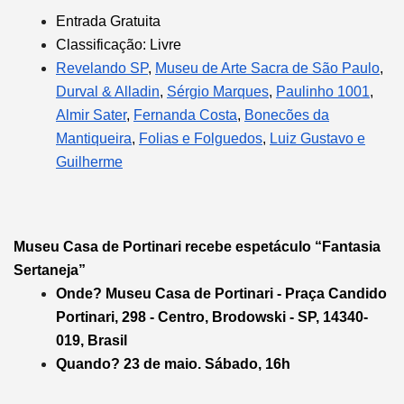
Entrada Gratuita
Classificação: Livre
Revelando SP
,
Museu de Arte Sacra de São Paulo
,
Durval & Alladin
,
Sérgio Marques
,
Paulinho 1001
,
Almir Sater
,
Fernanda Costa
,
Bonecões da
Mantiqueira
,
Folias e Folguedos
,
Luiz Gustavo e
Guilherme
Museu Casa de Portinari recebe espetáculo “Fantasia
Sertaneja”
Onde? Museu Casa de Portinari -
Praça Candido
Portinari, 298 - Centro, Brodowski - SP, 14340-
019, Brasil
Quando? 23 de maio. Sábado, 16h