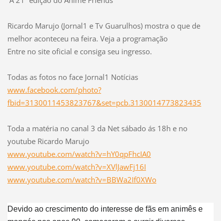
Ricardo Marujo (Jornal1 e Tv Guarulhos) mostra o que de
melhor aconteceu na feira. Veja a programação
Entre no site oficial e consiga seu ingresso.
Todas as fotos no face Jornal1 Notícias
www.facebook.com/photo?
fbid=3130011453823767&set=pcb.3130014773823435
Toda a matéria no canal 3 da Net sábado ás 18h e no
youtube Ricardo Marujo
www.youtube.com/watch?v=hY0qpFhcIA0
www.youtube.com/watch?v=XVlJawFj16I
www.youtube.com/watch?v=BBWa2If0XWo
Devido ao crescimento do interesse de fãs em animês e