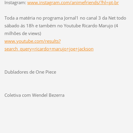
Instagram:
www.instagram.com/animefriends/?hl=pt-br
Toda a matéria no programa Jornal1 no canal 3 da Net todo
sábado ás 18h e também no Youtube Ricardo Marujo (4
milhões de views)
www.youtube.com/results?
search_query=ricardo+marujo+joe+jackson
Dubladores de One Piece
Coletiva com Wendel Bezerra