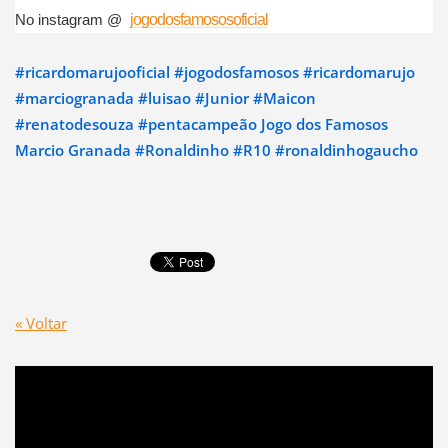
No instagram @
jogodosfamososoficial
#ricardomarujooficial
#jogodosfamosos
#ricardomarujo
#marciogranada
#luisao
#Junior
#Maicon
#renatodesouza
#pentacampeão
Jogo dos Famosos
Marcio Granada
#Ronaldinho
#R10
#ronaldinhogaucho
« Voltar