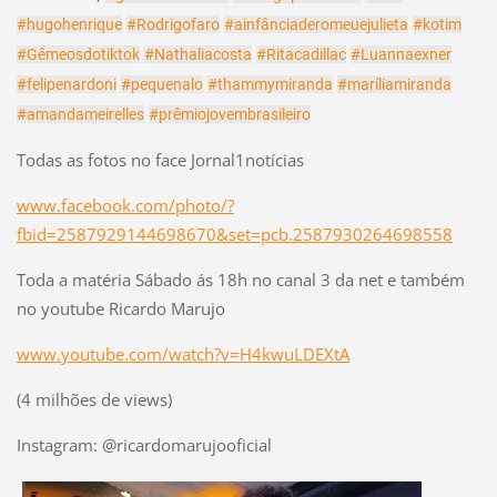
#hugohenrique
#Rodrigofaro
#ainfânciaderomeuejulieta
#kotim
#Gêmeosdotiktok
#Nathaliacosta
#Ritacadillac
#Luannaexner
#felipenardoni
#pequenalo
#thammymiranda
#maríliamiranda
#amandameirelles
#prêmiojovembrasileiro
Todas as fotos no face Jornal1notícias
www.facebook.com/photo/?
fbid=2587929144698670&set=pcb.2587930264698558
Toda a matéria Sábado ás 18h no canal 3 da net e também
no youtube Ricardo Marujo
www.youtube.com/watch?v=H4kwuLDEXtA
(4 milhões de views)
Instagram: @ricardomarujooficial