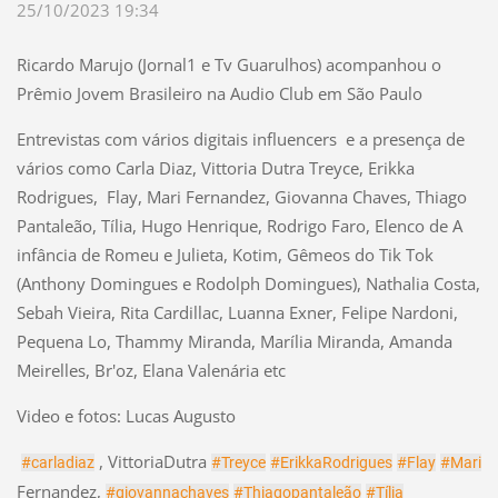
25/10/2023 19:34
Ricardo Marujo (Jornal1 e Tv Guarulhos) acompanhou o
Prêmio Jovem Brasileiro na Audio Club em São Paulo
Entrevistas com vários digitais influencers e a presença de
vários como Carla Diaz, Vittoria Dutra Treyce, Erikka
Rodrigues, Flay, Mari Fernandez, Giovanna Chaves, Thiago
Pantaleão, Tília, Hugo Henrique, Rodrigo Faro, Elenco de A
infância de Romeu e Julieta, Kotim, Gêmeos do Tik Tok
(Anthony Domingues e Rodolph Domingues), Nathalia Costa,
Sebah Vieira, Rita Cardillac, Luanna Exner, Felipe Nardoni,
Pequena Lo, Thammy Miranda, Marília Miranda,
Amanda
Meirelles, Br'oz, Elana Valenária etc
Video e fotos: Lucas Augusto
, VittoriaDutra
#carladiaz
#Treyce
#ErikkaRodrigues
#Flay
#Mari
Fernandez,
#giovannachaves
#Thiagopantaleão
#Tília