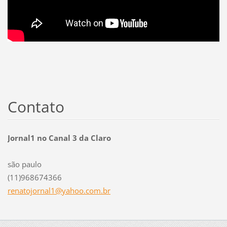
Contato
Jornal1 no Canal 3 da Claro
são paulo
(11)968674366
renatojo
rnal1@ya
hoo.com.
br