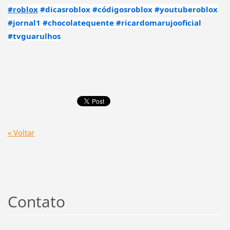
#roblox
#dicasroblox
#códigosroblox
#youtuberoblox
#jornal1
#chocolatequente
#ricardomarujooficial
#tvguarulhos
« Voltar
Contato